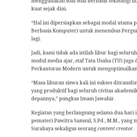
menggunakan soal-soal berbasis teknologi
kuat sejak dini.
“Hal ini dipersiapkan sebagai modal utama 
Berbasis Komputer) untuk menembus Perguru
lagi.
Jadi, kami tidak ada istilah libur bagi selur
modul media ajar, staf Tata Usaha (TU) juga 
Perkantoran Modern untuk mengoptimalkan s
“Masa liburan siswa kali ini sukses ditran
yang produktif bagi seluruh civitas akademi
depannya,” pungkas Imam Jawahir.
Kegiatan yang berlangsung selama dua hari
pemateri Pawitra Samsul, S.Pd., M.M., yan
Surabaya sekaligus seorang
content creator
.