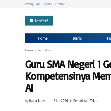
Pasang Iklan
Redaksi
Contact
E-PAPER
Home
Bisnis
Hu
Home
Pendidikan
Guru SMA Negeri 1 G
Kompetensinya Mem
AI
by
Radar Jatim
7 Juli 2026
in
Pendidikan
,
Tekno