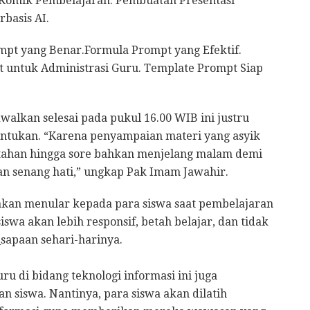
n Komik Pembelajaran. Pembuatan Presentasi
basis AI.
mpt yang Benar.​Formula Prompt yang Efektif.
 untuk Administrasi Guru. ​Template Prompt Siap
alkan selesai pada pukul 16.00 WIB ini justru
entukan. “Karena penyampaian materi yang asyik
ertahan hingga sore bahkan menjelang malam demi
n senang hati,” ungkap Pak Imam Jawahir.
akan menular kepada para siswa saat pembelajaran
swa akan lebih responsif, betah belajar, dan tidak
sapaan sehari-harinya.
u di bidang teknologi informasi ini juga
n siswa. Nantinya, para siswa akan dilatih