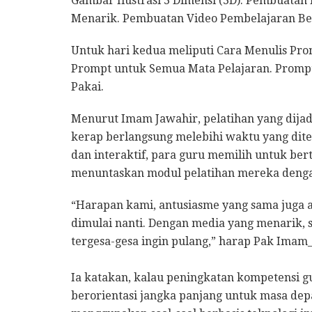
Gambar Ilustrasi 3 Dimensi (3D). Pembuata
Menarik. Pembuatan Video Pembelajaran Ber
Untuk hari kedua meliputi ​Cara Menulis Pro
Prompt untuk Semua Mata Pelajaran. Prompt
Pakai.
Menurut Imam Jawahir, pelatihan yang dijadw
kerap berlangsung melebihi waktu yang dit
dan interaktif, para guru memilih untuk b
menuntaskan modul pelatihan mereka denga
“Harapan kami, antusiasme yang sama juga 
dimulai nanti. Dengan media yang menarik, si
tergesa-gesa ingin pulang,” harap Pak Imam_
Ia katakan, kalau peningkatan kompetensi gur
berorientasi jangka panjang untuk masa depa