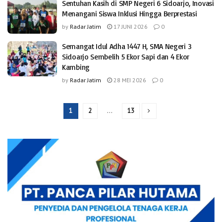
Sentuhan Kasih di SMP Negeri 6 Sidoarjo, Inovasi
Menangani Siswa Inklusi Hingga Berprestasi
by
Radar Jatim
17 JUNI 2026
0
Semangat Idul Adha 1447 H, SMA Negeri 3
Sidoarjo Sembelih 5 Ekor Sapi dan 4 Ekor
Kambing
by
Radar Jatim
28 MEI 2026
0
1
2
…
13