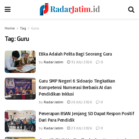
Home
Tag
Guru
Tag:
Guru
Etika Adalah Pelita Bagi Seorang Guru
by
Radar Jatim
31 JULI 2026
0
Guru SMP Negeri 6 Sidoarjo Tingkatkan
Kompetensi Numerasi Berbasis AI dan
Pendidikan Inklusi
by
Radar Jatim
26 JULI 2026
0
Penerapan BSAN Jenjang SD Dapat Respon Positif
Dari Para Pendidik
by
Radar Jatim
23 JULI 2026
0