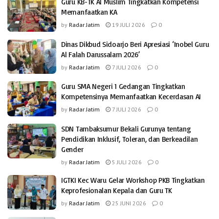
Guru KB-TK Al Muslim Tingkatkan Kompetensi
Memanfaatkan KA
by
Radar Jatim
19 JULI 2026
0
Dinas Dikbud Sidoarjo Beri Apresiasi ‘Inobel Guru
Al Falah Darussalam 2026’
by
Radar Jatim
7 JULI 2026
0
Guru SMA Negeri 1 Gedangan Tingkatkan
Kompetensinya Memanfaatkan Kecerdasan AI
by
Radar Jatim
7 JULI 2026
0
SDN Tambaksumur Bekali Gurunya tentang
Pendidikan Inklusif, Toleran, dan Berkeadilan
Gender
by
Radar Jatim
5 JULI 2026
0
IGTKI Kec Waru Gelar Workshop PKB Tingkatkan
Keprofesionalan Kepala dan Guru TK
by
Radar Jatim
25 JUNI 2026
0