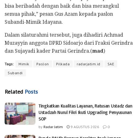
bisa beribadah dengan baik dan bisa merangkul
semua pihak,” pesan Gus Azam kepada paslon
Subandi-Mimik Idayana.
Dalam silaturahmi tersebut, juga dihadiri Achmad
Muzayyin anggota DPRD Sidoarjo dari Fraksi Gerindra
dan Sujayadi kader Partai Gerindra.(
mad
)
Tags:
Mimik
Paslon
Pilkada
radarjatim.id
SAE
Subandi
Related
Posts
Tingkatkan Kualitas Layanan, Ratusan Ustadz dan
Ustadzah Nurul Fikri Ikuti Upgrading Penyusunan
SOP
by
Radar Jatim
9 AGUSTUS 2026
0