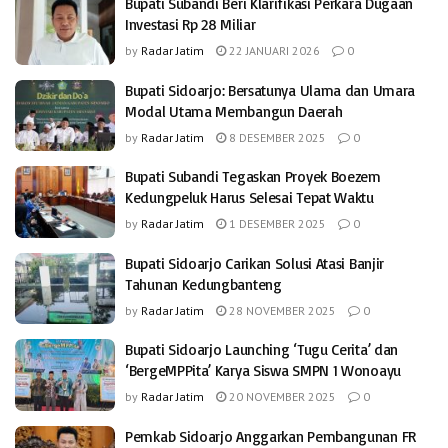
Bupati Subandi Beri Klarifikasi Perkara Dugaan
Investasi Rp 28 Miliar
by
Radar Jatim
22 JANUARI 2026
0
Bupati Sidoarjo: Bersatunya Ulama dan Umara
Modal Utama Membangun Daerah
by
Radar Jatim
8 DESEMBER 2025
0
Bupati Subandi Tegaskan Proyek Boezem
Kedungpeluk Harus Selesai Tepat Waktu
by
Radar Jatim
1 DESEMBER 2025
0
Bupati Sidoarjo Carikan Solusi Atasi Banjir
Tahunan Kedungbanteng
by
Radar Jatim
28 NOVEMBER 2025
0
Bupati Sidoarjo Launching ‘Tugu Cerita’ dan
‘BergeMPPita’ Karya Siswa SMPN 1 Wonoayu
by
Radar Jatim
20 NOVEMBER 2025
0
Pemkab Sidoarjo Anggarkan Pembangunan FR