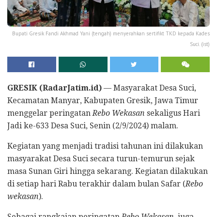
Bupati Gresik Fandi Akhmad Yani (tengah) menyerahkan sertifikt TKD kepada Kades
Suci. (ist)
GRESIK (RadarJatim.id)
— Masyarakat Desa Suci,
Kecamatan Manyar, Kabupaten Gresik, Jawa Timur
menggelar peringatan
Rebo Wekasan
sekaligus Hari
Jadi ke-633 Desa Suci, Senin (2/9/2024) malam.
Kegiatan yang menjadi tradisi tahunan ini dilakukan
masyarakat Desa Suci secara turun-temurun sejak
masa Sunan Giri hingga sekarang. Kegiatan dilakukan
di setiap hari Rabu terakhir dalam bulan Safar (
Rebo
wekasan
).
Sebagai rangkaian peringatan
Rebo Wekasan
, juga