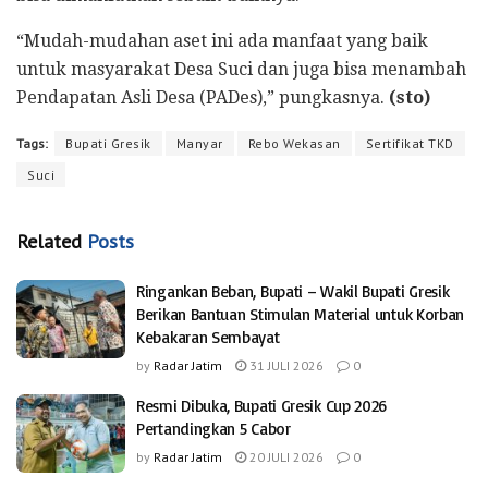
“Mudah-mudahan aset ini ada manfaat yang baik
untuk masyarakat Desa Suci dan juga bisa menambah
Pendapatan Asli Desa (PADes),” pungkasnya.
(sto)
Tags:
Bupati Gresik
Manyar
Rebo Wekasan
Sertifikat TKD
Suci
Related
Posts
Ringankan Beban, Bupati – Wakil Bupati Gresik
Berikan Bantuan Stimulan Material untuk Korban
Kebakaran Sembayat
by
Radar Jatim
31 JULI 2026
0
Resmi Dibuka, Bupati Gresik Cup 2026
Pertandingkan 5 Cabor
by
Radar Jatim
20 JULI 2026
0