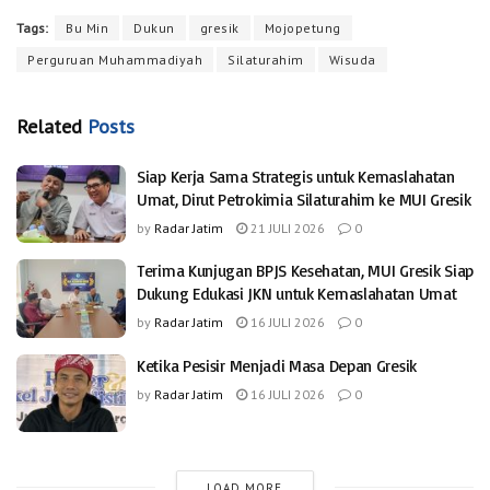
Tags:
Bu Min
Dukun
gresik
Mojopetung
Perguruan Muhammadiyah
Silaturahim
Wisuda
Related
Posts
Siap Kerja Sama Strategis untuk Kemaslahatan
Umat, Dirut Petrokimia Silaturahim ke MUI Gresik
by
Radar Jatim
21 JULI 2026
0
Terima Kunjugan BPJS Kesehatan, MUI Gresik Siap
Dukung Edukasi JKN untuk Kemaslahatan Umat
by
Radar Jatim
16 JULI 2026
0
Ketika Pesisir Menjadi Masa Depan Gresik
by
Radar Jatim
16 JULI 2026
0
LOAD MORE