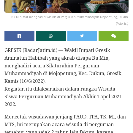
Bu Min saat menghadiri wisuda di Perguruan Muhammadiyah Mojopetung, Dukun.
(Foto: ist)
GRESIK (RadarJatim.id) — Wakil Bupati Gresik
Aminatun Habibah yang akrab disapa Bu Min,
menghadiri acara Silaturahim Perguruan
Muhammadiyah di Mojopetung, Kec. Dukun, Gresik,
Kamis (16/6/2022).
Kegiatan itu dilaksanakan dalam rangka Wisuda
Siswa Perguruan Muhammadiyah Akhir Tapel 2021-
2022.
Mencetak wisudawan jenjang PAUD, TPA, TK, MI, dan
MTS, ini merupakan acara wisuda di perguruan
tersebut, yang sejak 2 tahun lalu fakum, karena