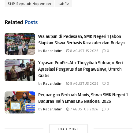
SMP Sepuluh Nopember
tahfiz
Related
Posts
Walaupun di Pedesaan, SMK Negeri 1 Jabon
Siapkan Siswa Berbasis Karakater dan Budaya
by
Radar Jatim
8 AGUSTUS 2026
0
Yayasan PonPes Ath-Thoyyibah Sidoarjo Beri
Apresiasi Pengurus dan Pegawainya, Umroh
Gratis
by
Radar Jatim
8 AGUSTUS 2026
0
Perjuangan Berbuah Manis, Siswa SMK Negeri 1
Buduran Raih Emas LKS Nasional 2026
by
Radar Jatim
7 AGUSTUS 2026
0
LOAD MORE