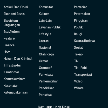
Artikel Dan Opini
Komunitas
Pertanian
Ekonomi Bisnis
Kuliner
Peternakan
Ekosistem
Lain-Lain
Pinggiran
Lingkungan
Layanan Publik
Politik
Esai/Kolom
Lifestyle
Religi
Feature
Literasi
Sastra/Budaya
Finance
Nasional
Sosial
HAM
Olah Raga
Tekno
Hukum Dan Kriminal
Ormas
TNI
Infrastruktur
Otomotif
TNI-Polri
Kamtibmas
Pariwisata
Transportasi
Kemenkumham
Pemerintahan
Video
Kesehatan
Pendidikan
Wisata
Ketenagakerjaan
Peristiwa
Kami Juga Hadir Disini