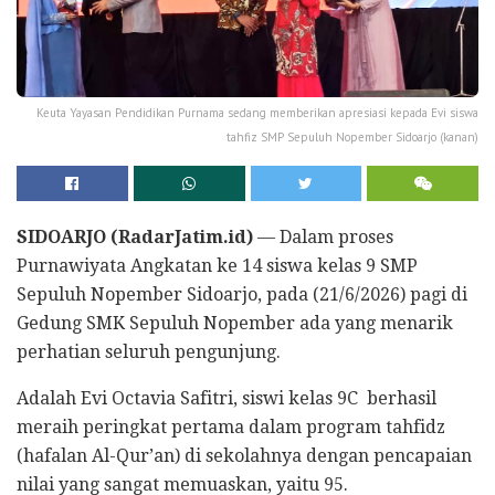
Keuta Yayasan Pendidikan Purnama sedang memberikan apresiasi kepada Evi siswa
tahfiz SMP Sepuluh Nopember Sidoarjo (kanan)
SIDOARJO (RadarJatim.id)
— Dalam proses
Purnawiyata Angkatan ke 14 siswa kelas 9 SMP
Sepuluh Nopember Sidoarjo, pada (21/6/2026) pagi di
Gedung SMK Sepuluh Nopember ada yang menarik
perhatian seluruh pengunjung.
Adalah Evi Octavia Safitri, siswi kelas 9C berhasil
meraih peringkat pertama dalam program tahfidz
(hafalan Al-Qur’an) di sekolahnya dengan pencapaian
nilai yang sangat memuaskan, yaitu 95.