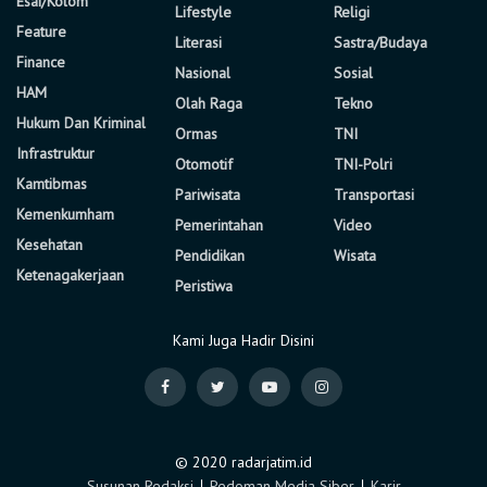
Esai/Kolom
Lifestyle
Religi
Feature
Literasi
Sastra/Budaya
Finance
Nasional
Sosial
HAM
Olah Raga
Tekno
Hukum Dan Kriminal
Ormas
TNI
Infrastruktur
Otomotif
TNI-Polri
Kamtibmas
Pariwisata
Transportasi
Kemenkumham
Pemerintahan
Video
Kesehatan
Pendidikan
Wisata
Ketenagakerjaan
Peristiwa
Kami Juga Hadir Disini
© 2020 radarjatim.id
Susunan Redaksi
∣
Pedoman Media Siber
∣
Karir