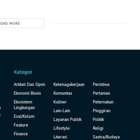
LOAD MORE
Kategori
Artikel Dan Opini
Ketenagakerjaan
Peristiwa
Ekonomi Bisnis
Komunitas
Pertanian
Ekosistem
Kuliner
Peternakan
n
Lingkungan
Lain-Lain
Pinggiran
a
Esai/Kolom
Layanan Publik
Politik
Feature
Lifestyle
Religi
Finance
Literasi
Sastra/Budaya