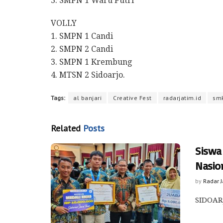
3. SMPN 1 Waru Putri
VOLLY
1. SMPN 1 Candi
2. SMPN 2 Candi
3. SMPN 1 Krembung
4. MTSN 2 Sidoarjo.
Tags:
al banjari
Creative Fest
radarjatim.id
sm
Related
Posts
Siswa 
Nasio
by
Radar 
SIDOARJ