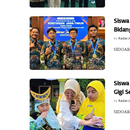
Siswa
Bidan
by
Radar 
SIDOARJ
Siswa
Gigi S
by
Radar 
SIDOARJ