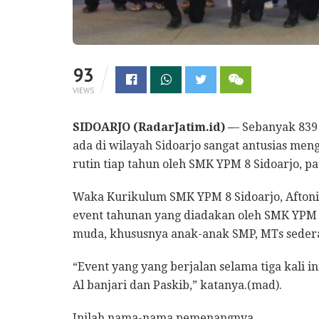
93
VIEWS
SIDOARJO (RadarJatim.id) –
– Sebanyak 839
ada di wilayah Sidoarjo sangat antusias meng
rutin tiap tahun oleh SMK YPM 8 Sidoarjo, pa
Waka Kurikulum SMK YPM 8 Sidoarjo, Aftoni
event tahunan yang diadakan oleh SMK YPM 
muda, khususnya anak-anak SMP, MTs sederaj
“Event yang yang berjalan selama tiga kali 
Al banjari dan Paskib,” katanya.(mad).
Inilah nama-nama pemenangnya,