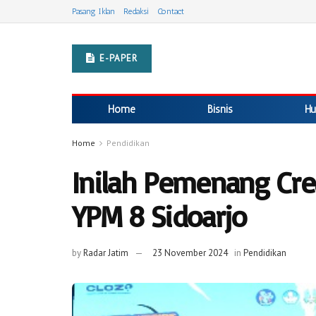
Pasang Iklan
Redaksi
Contact
E-PAPER
Home
Bisnis
Hu
Home
Pendidikan
Inilah Pemenang Cre
YPM 8 Sidoarjo
by
Radar Jatim
23 November 2024
in
Pendidikan