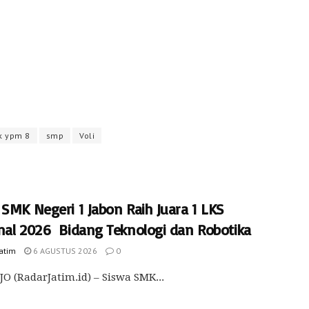
k ypm 8
smp
Voli
SMK Negeri 1 Jabon Raih Juara 1 LKS
nal 2026 Bidang Teknologi dan Robotika
Jatim
6 AGUSTUS 2026
0
O (RadarJatim.id) – Siswa SMK...