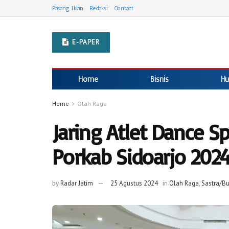
Pasang Iklan
Redaksi
Contact
E-PAPER
Home
Bisnis
Hu
Home
Olah Raga
Jaring Atlet Dance Sp
Porkab Sidoarjo 202
by
Radar Jatim
25 Agustus 2024
in
Olah Raga
,
Sastra/B