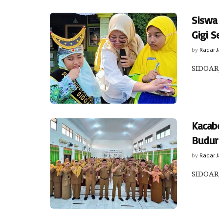
Siswa
Gigi S
by
Radar 
SIDOARJ
Kacab
Budur
by
Radar 
SIDOARJ