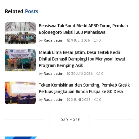
Related
Posts
Beasiswa Tak Surut Meski APBD Turun, Pemkab
Bojonegoro Bekali 203 Mahasiswa
by
Radar Jatim
9 JULI 2026
0
Masuk Lima Besar Jatim, Desa Tertek Kediri
Dinilai Berhasil Dampingi Ibu Menyusui lewat
Program Kemping Asik
by
Radar Jatim
30 JUNI 2026
0
Tekan Kemiskinan dan Stunting, Pemkab Gresik
Perluas Jangkauan Bunda Puspa ke 80 Desa
by
Radar Jatim
2 JUNI 2026
0
LOAD MORE