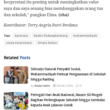
berprestasi itu penting untuk meningkatkan
value
saya dan saya senang bisa membanggakan orang tua
dan sekolah,” pungkas Elma.
(sha)
Kontributor: Terry Angria Putri Perdana
Tags:
Apresiasi
Kades Padangbandung
muhammadiyah
siswa berprestasi
Smala Dukun
Related
Posts
Sidoarjo Darurat Penyakit Sosial,
Muhammadiyah Perkuat Pengawasan di Sekolah
hingga Ranting
by
Radar Jatim
28 JULI 2026
0
Peringati Hari Anak Nasional, Ikwam SD Mugeb
Bagikan Perlengkapan Sekolah hingga Sembako
kepada Anak Jalanan Gresik