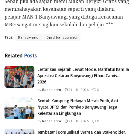
Sebab jika ada sajian menu Makan Bergizi Gratis yang
membahayakan kesehatan seperti yang dialami
pelajar MAN 1 Banyuwangi yang diduga keracunan
MBG sangat merugikan sekolah dan pelajar.***
Tags:
Banyuwangi
Dprd banyuwangi
Related
Posts
Lestarikan Sejarah Lewat Mode, Marifatul Kamila
Apresiasi Gelaran Banyuwangi Ethno Carnival
2026
by
Radar Jatim
21 JULI 2026
0
Sentuh Kampung Nelayan Merah Putih, Aksi
Nyata DPRD dan Pemkab Banyuwangi Jaga
Kelestarian Lingkungan
by
Radar Jatim
21 JULI 2026
0
Jembatani Komunikasi Warga dan Stakeholder,