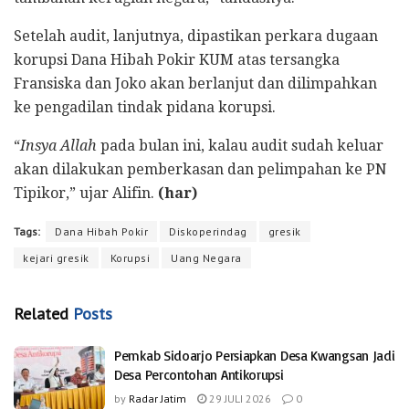
Setelah audit, lanjutnya, dipastikan perkara dugaan
korupsi Dana Hibah Pokir KUM atas tersangka
Fransiska dan Joko akan berlanjut dan dilimpahkan
ke pengadilan tindak pidana korupsi.
“
Insya Allah
pada bulan ini, kalau audit sudah keluar
akan dilakukan pemberkasan dan pelimpahan ke PN
Tipikor,” ujar Alifin.
(har)
Tags:
Dana Hibah Pokir
Diskoperindag
gresik
kejari gresik
Korupsi
Uang Negara
Related
Posts
Pemkab Sidoarjo Persiapkan Desa Kwangsan Jadi
Desa Percontohan Antikorupsi
by
Radar Jatim
29 JULI 2026
0