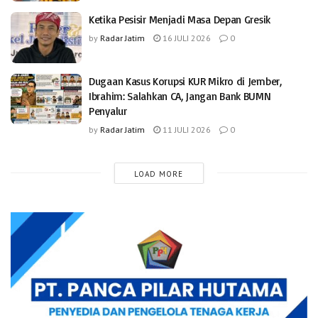
Ketika Pesisir Menjadi Masa Depan Gresik
by
Radar Jatim
16 JULI 2026
0
Dugaan Kasus Korupsi KUR Mikro di Jember,
Ibrahim: Salahkan CA, Jangan Bank BUMN
Penyalur
by
Radar Jatim
11 JULI 2026
0
LOAD MORE