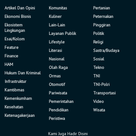
Artikel Dan Opini
Komunitas
Pertanian
Ekonomi Bisnis
Kuliner
Peternakan
Ekosistem
Lain-Lain
Pinggiran
Lingkungan
Layanan Publik
Politik
Esai/Kolom
Lifestyle
Religi
Feature
Literasi
Sastra/Budaya
Finance
Nasional
Sosial
HAM
Olah Raga
Tekno
Hukum Dan Kriminal
Ormas
TNI
Infrastruktur
Otomotif
TNI-Polri
Kamtibmas
Pariwisata
Transportasi
Kemenkumham
Pemerintahan
Video
Kesehatan
Pendidikan
Wisata
Ketenagakerjaan
Peristiwa
Kami Juga Hadir Disini