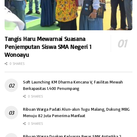
Tangis Haru Mewarnai Suasana
Penjemputan Siswa SMA Negeri 1
Wonoayu
0 SHARES
Soft Launching KM Dharma Kencana V, Fasilitas Mewah
Berkapasitas 1.400 Penumpang
0 SHARES
Ribuan Warga Padati Alun-alun Tugu Malang, Dukung MBG
Menuju 82 Juta Penerima Manfaat
0 SHARES
Ribuan Warga Doakan Keluarga Besar SMK Antartika 2