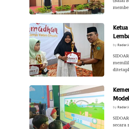
(Balai 
memberi
Ketua
Lemba
by
Radar 
SIDOARJ
memilih
ditetap
Kemen
Model
by
Radar 
SIDOARJ
secara 