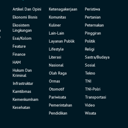
Artikel Dan Opini
Ketenagakerjaan
Peristiwa
Ekonomi Bisnis
Komunitas
Pertanian
Ekosistem
Kuliner
Peternakan
n
Lingkungan
Lain-Lain
Pinggiran
a
Esai/Kolom
Layanan Publik
Politik
Feature
Lifestyle
Religi
Finance
Literasi
Sastra/Budaya
HAM
Nasional
Sosial
Hukum Dan
Olah Raga
Tekno
Kriminal
Ormas
TNI
Infrastruktur
Otomotif
TNI-Polri
Kamtibmas
Pariwisata
Transportasi
Kemenkumham
Pemerintahan
Video
Kesehatan
Pendidikan
Wisata