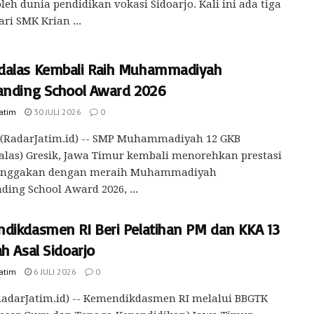
oleh dunia pendidikan vokasi Sidoarjo. Kali ini ada tiga
ari SMK Krian ...
alas Kembali Raih Muhammadiyah
anding School Award 2026
Jatim
30 JULI 2026
0
 (RadarJatim.id) -- SMP Muhammadiyah 12 GKB
las) Gresik, Jawa Timur kembali menorehkan prestasi
nggakan dengan meraih Muhammadiyah
ding School Award 2026, ...
dikdasmen RI Beri Pelatihan PM dan KKA 13
h Asal Sidoarjo
Jatim
6 JULI 2026
0
adarJatim.id) -- Kemendikdasmen RI melalui BBGTK