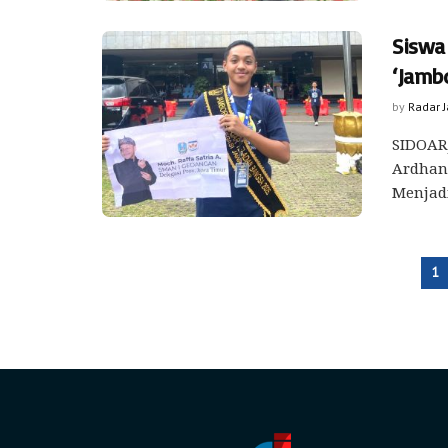
Siswa 
‘Jamb
by
Radar 
SIDOARJ
Ardhani
Menjadi 
1