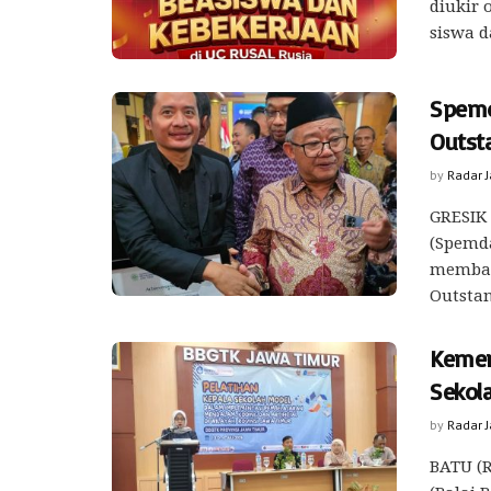
diukir 
siswa d
Spemd
Outst
by
Radar 
GRESIK
(Spemda
memba
Outstan
Kemen
Sekola
by
Radar 
BATU (R