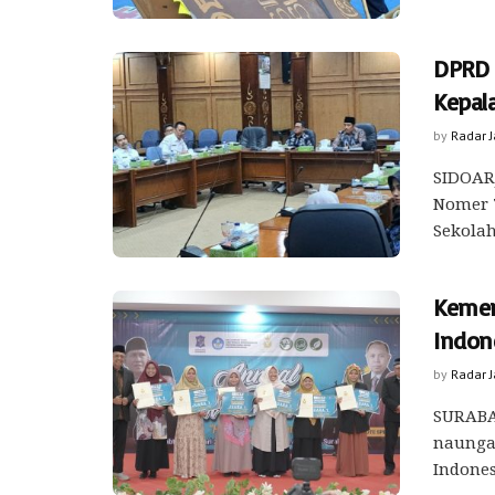
DPRD 
Kepal
by
Radar 
SIDOAR
Nomer 
Sekolah
Kemen
Indon
by
Radar 
SURABAY
naunga
Indones