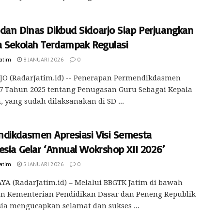
dan Dinas Dikbud Sidoarjo Siap Perjuangkan
a Sekolah Terdampak Regulasi
Jatim
8 JANUARI 2026
0
JO (RadarJatim.id) -- Penerapan Permendikdasmen
7 Tahun 2025 tentang Penugasan Guru Sebagai Kepala
, yang sudah dilaksanakan di SD ...
dikdasmen Apresiasi Visi Semesta
esia Gelar ‘Annual Wokrshop XII 2026’
Jatim
5 JANUARI 2026
0
A (RadarJatim.id) – Melalui BBGTK Jatim di bawah
n Kementerian Pendidikan Dasar dan Peneng Republik
ia mengucapkan selamat dan sukses ...