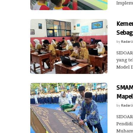
Implem
Kemen
Sebag
by
Radar 
SIDOARJ
yang te
Model I
SMAMD
Mapel
by
Radar 
SIDOARJ
Pendid
Muhamma