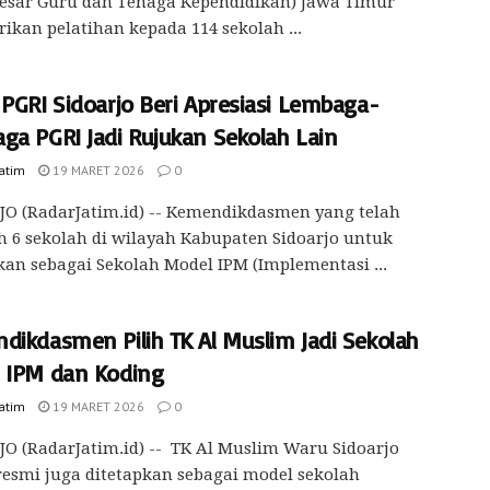
Besar Guru dan Tenaga Kependidikan) Jawa Timur
kan pelatihan kepada 114 sekolah ...
 PGRI Sidoarjo Beri Apresiasi Lembaga-
ga PGRI Jadi Rujukan Sekolah Lain
Jatim
19 MARET 2026
0
O (RadarJatim.id) -- Kemendikdasmen yang telah
 6 sekolah di wilayah Kabupaten Sidoarjo untuk
kan sebagai Sekolah Model IPM (Implementasi ...
dikdasmen Pilih TK Al Muslim Jadi Sekolah
 IPM dan Koding
Jatim
19 MARET 2026
0
O (RadarJatim.id) -- TK Al Muslim Waru Sidoarjo
resmi juga ditetapkan sebagai model sekolah