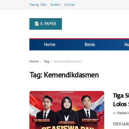
Pasang Iklan
Redaksi
Contact
E-PAPER
Home
Bisnis
Hu
Home
Tag
Kemendikdasmen
Tag:
Kemendikdasmen
Tiga 
Lolos 
by
Radar 
SIDOARJ