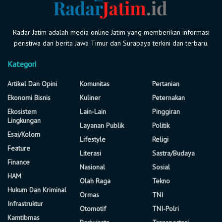
Radar Jatim adalah media online Jatim yang memberikan informasi
peristiwa dan berita Jawa Timur dan Surabaya terkini dan terbaru.
Kategori
Artikel Dan Opini
Komunitas
Pertanian
Ekonomi Bisnis
Kuliner
Peternakan
Ekosistem
Lain-Lain
Pinggiran
Lingkungan
Layanan Publik
Politik
Esai/Kolom
Lifestyle
Religi
Feature
Literasi
Sastra/Budaya
Finance
Nasional
Sosial
HAM
Olah Raga
Tekno
Hukum Dan Kriminal
Ormas
TNI
Infrastruktur
Otomotif
TNI-Polri
Kamtibmas