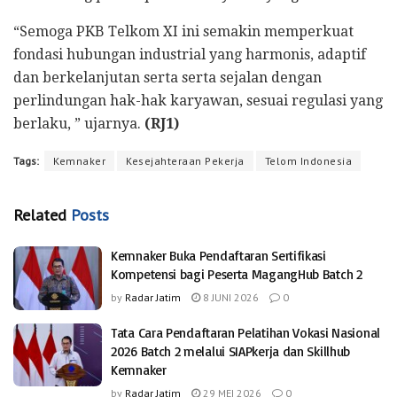
“Semoga PKB Telkom XI ini semakin memperkuat
fondasi hubungan industrial yang harmonis, adaptif
dan berkelanjutan serta serta sejalan dengan
perlindungan hak-hak karyawan, sesuai regulasi yang
berlaku, ” ujarnya.
(RJ1)
Tags:
Kemnaker
Kesejahteraan Pekerja
Telom Indonesia
Related
Posts
Kemnaker Buka Pendaftaran Sertifikasi
Kompetensi bagi Peserta MagangHub Batch 2
by
Radar Jatim
8 JUNI 2026
0
Tata Cara Pendaftaran Pelatihan Vokasi Nasional
2026 Batch 2 melalui SIAPkerja dan Skillhub
Kemnaker
by
Radar Jatim
29 MEI 2026
0