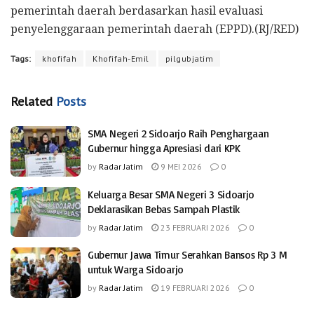
pemerintah daerah berdasarkan hasil evaluasi
penyelenggaraan pemerintah daerah (EPPD).(RJ/RED)
Tags:
khofifah
Khofifah-Emil
pilgubjatim
Related
Posts
SMA Negeri 2 Sidoarjo Raih Penghargaan
Gubernur hingga Apresiasi dari KPK
by
Radar Jatim
9 MEI 2026
0
Keluarga Besar SMA Negeri 3 Sidoarjo
Deklarasikan Bebas Sampah Plastik
by
Radar Jatim
23 FEBRUARI 2026
0
Gubernur Jawa Timur Serahkan Bansos Rp 3 M
untuk Warga Sidoarjo
by
Radar Jatim
19 FEBRUARI 2026
0