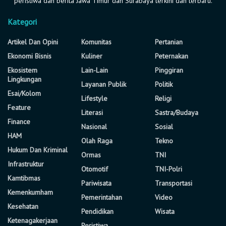
peristiwa dan berita Jawa Timur dan Surabaya terkini dan terbaru.
Kategori
Artikel Dan Opini
Komunitas
Pertanian
Ekonomi Bisnis
Kuliner
Peternakan
Ekosistem
Lain-Lain
Pinggiran
Lingkungan
Layanan Publik
Politik
Esai/Kolom
Lifestyle
Religi
Feature
Literasi
Sastra/Budaya
Finance
Nasional
Sosial
HAM
Olah Raga
Tekno
Hukum Dan Kriminal
Ormas
TNI
Infrastruktur
Otomotif
TNI-Polri
Kamtibmas
Pariwisata
Transportasi
Kemenkumham
Pemerintahan
Video
Kesehatan
Pendidikan
Wisata
Ketenagakerjaan
Peristiwa