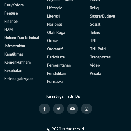
Esai/Kolom
Lifestyle
Religi
Feature
Literasi
Sastra/Budaya
Finance
Nasional
Sosial
HAM
Olah Raga
Tekno
Hukum Dan Kriminal
Ormas
TNI
Infrastruktur
Otomotif
TNI-Polri
Kamtibmas
Pariwisata
Transportasi
Kemenkumham
Pemerintahan
Video
Kesehatan
Pendidikan
Wisata
Ketenagakerjaan
Peristiwa
Kami Juga Hadir Disini
© 2020 radarjatim.id