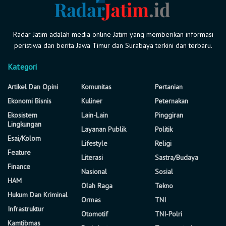
Radar Jatim adalah media online Jatim yang memberikan informasi
peristiwa dan berita Jawa Timur dan Surabaya terkini dan terbaru.
Kategori
Artikel Dan Opini
Komunitas
Pertanian
Ekonomi Bisnis
Kuliner
Peternakan
Ekosistem
Lain-Lain
Pinggiran
Lingkungan
Layanan Publik
Politik
Esai/Kolom
Lifestyle
Religi
Feature
Literasi
Sastra/Budaya
Finance
Nasional
Sosial
HAM
Olah Raga
Tekno
Hukum Dan Kriminal
Ormas
TNI
Infrastruktur
Otomotif
TNI-Polri
Kamtibmas