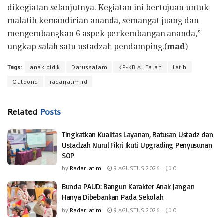
dikegiatan selanjutnya. Kegiatan ini bertujuan untuk
malatih kemandirian ananda, semangat juang dan
mengembangkan 6 aspek perkembangan ananda,”
ungkap salah satu ustadzah pendamping.(
mad
)
Tags:
anak didik
Darussalam
KP-KB Al Falah
latih
Outbond
radarjatim.id
Related
Posts
Tingkatkan Kualitas Layanan, Ratusan Ustadz dan
Ustadzah Nurul Fikri Ikuti Upgrading Penyusunan
SOP
by
Radar Jatim
9 AGUSTUS 2026
0
Bunda PAUD: Bangun Karakter Anak Jangan
Hanya Dibebankan Pada Sekolah
by
Radar Jatim
9 AGUSTUS 2026
0