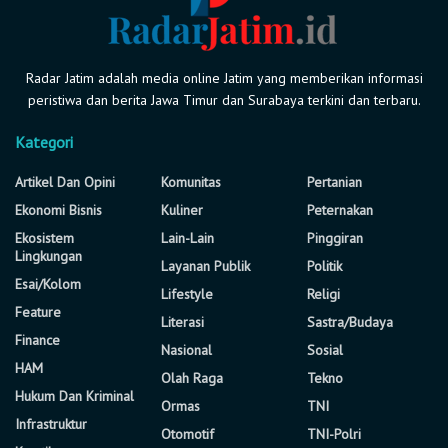
Radar Jatim adalah media online Jatim yang memberikan informasi
peristiwa dan berita Jawa Timur dan Surabaya terkini dan terbaru.
Kategori
Artikel Dan Opini
Komunitas
Pertanian
Ekonomi Bisnis
Kuliner
Peternakan
Ekosistem
Lain-Lain
Pinggiran
Lingkungan
Layanan Publik
Politik
Esai/Kolom
Lifestyle
Religi
Feature
Literasi
Sastra/Budaya
Finance
Nasional
Sosial
HAM
Olah Raga
Tekno
Hukum Dan Kriminal
Ormas
TNI
Infrastruktur
Otomotif
TNI-Polri