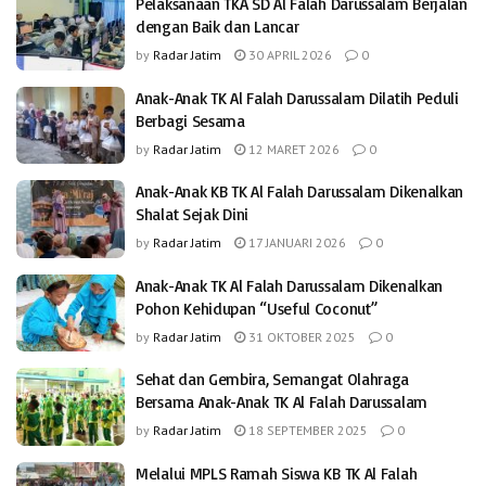
Pelaksanaan TKA SD Al Falah Darussalam Berjalan
dengan Baik dan Lancar
by
Radar Jatim
30 APRIL 2026
0
Anak-Anak TK Al Falah Darussalam Dilatih Peduli
Berbagi Sesama
by
Radar Jatim
12 MARET 2026
0
Anak-Anak KB TK Al Falah Darussalam Dikenalkan
Shalat Sejak Dini
by
Radar Jatim
17 JANUARI 2026
0
Anak-Anak TK Al Falah Darussalam Dikenalkan
Pohon Kehidupan “Useful Coconut”
by
Radar Jatim
31 OKTOBER 2025
0
Sehat dan Gembira, Semangat Olahraga
Bersama Anak-Anak TK Al Falah Darussalam
by
Radar Jatim
18 SEPTEMBER 2025
0
Melalui MPLS Ramah Siswa KB TK Al Falah