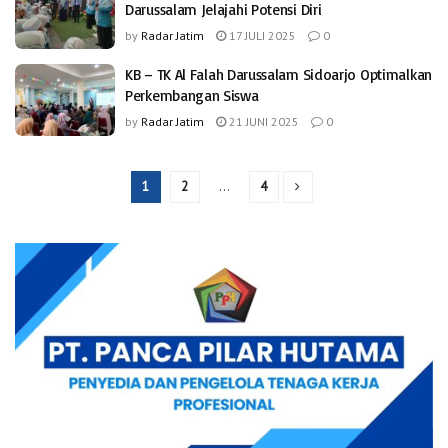
Darussalam Jelajahi Potensi Diri
by
Radar Jatim
17 JULI 2025
0
KB – TK Al Falah Darussalam Sidoarjo Optimalkan
Perkembangan Siswa
by
Radar Jatim
21 JUNI 2025
0
1
2
…
4