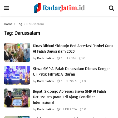
Home
Tag
Darussalam
Tag:
Darussalam
Dinas Dikbud Sidoarjo Beri Apresiasi ‘Inobel Guru
Al Falah Darussalam 2026’
by
Radar Jatim
7 JULI 2026
0
Siswa SMP Al Falah Darussalam Dilepas Dengan
Uji Petik Tahfidz Al Qur’an
by
Radar Jatim
7 JUNI 2026
0
Bupati Sidoarjo Apresiasi Siswa SMP Al Falah
Darussalam Juara 1 di Ajang Penelitian
Internasional
by
Radar Jatim
1 JUNI 2026
0