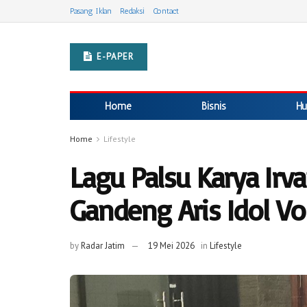
Pasang Iklan
Redaksi
Contact
E-PAPER
Home
Bisnis
Hu
Home
Lifestyle
Lagu Palsu Karya Irv
Gandeng Aris Idol Vo
by
Radar Jatim
19 Mei 2026
in
Lifestyle