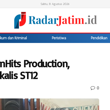
Sabtu, 8 Agustus 2026
kum dan Kriminal
Peristiwa
Pendidikan
anHits Production,
kalis ST12
0