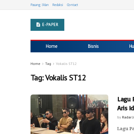
Pasang Iklan
Redaksi
Contact
E-PAPER
Home
Bisnis
Hu
Home
Tag
Vokalis ST12
Tag:
Vokalis ST12
Lagu 
Aris I
by
Radar 
Lagu Pa