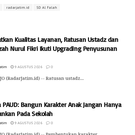
radarjatim.id
SD Al Falah
atkan Kualitas Layanan, Ratusan Ustadz dan
zah Nurul Fikri Ikuti Upgrading Penyusunan
Jatim
9 AGUSTUS 2026
0
O (RadarJatim.id) -- Ratusan ustadz...
 PAUD: Bangun Karakter Anak Jangan Hanya
ankan Pada Sekolah
Jatim
9 AGUSTUS 2026
0
O (RadarJatim.id) -- Pembentukan karakter...