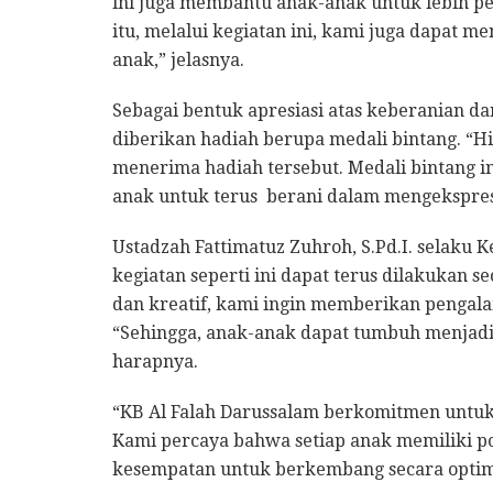
ini juga membantu anak-anak untuk lebih pe
itu, melalui kegiatan ini, kami juga dapat m
anak,” jelasnya.
Sebagai bentuk apresiasi atas keberanian d
diberikan hadiah berupa medali bintang. “H
menerima hadiah tersebut. Medali bintang i
anak untuk terus berani dalam mengekspres
Ustadzah Fattimatuz Zuhroh, S.Pd.I. selaku 
kegiatan seperti ini dapat terus dilakukan s
dan kreatif, kami ingin memberikan pengal
“Sehingga, anak-anak dapat tumbuh menjadi i
harapnya.
“KB Al Falah Darussalam berkomitmen untuk
Kami percaya bahwa setiap anak memiliki pot
kesempatan untuk berkembang secara optima