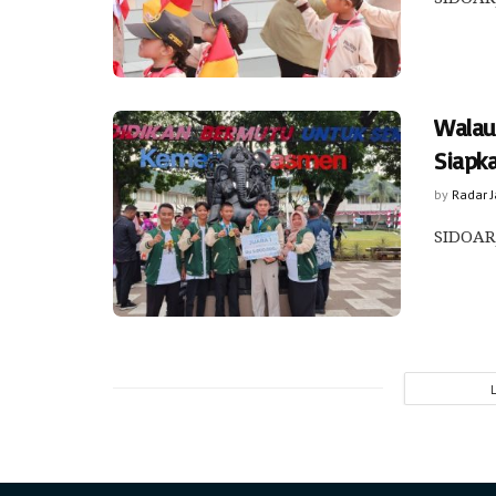
Walau
Siapk
by
Radar 
SIDOARJ