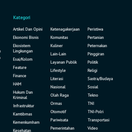
Kategori
Artikel Dan Opini
Ketenagakerjaan
Peristiwa
Ekonomi Bisnis
Komunitas
Pertanian
Ekosistem
Kuliner
Peternakan
n
Lingkungan
Lain-Lain
Pinggiran
a
Esai/Kolom
Layanan Publik
Politik
Feature
Lifestyle
Religi
Finance
Literasi
Sastra/Budaya
HAM
Nasional
Sosial
Hukum Dan
Olah Raga
Tekno
Kriminal
Ormas
TNI
Infrastruktur
Otomotif
TNI-Polri
Kamtibmas
Pariwisata
Transportasi
Kemenkumham
Pemerintahan
Video
Kesehatan