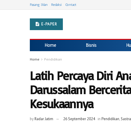
Pasang Iklan
Redaksi
Contact
E-PAPER
Home
Bisnis
Hu
Home
Pendidikan
Latih Percaya Diri A
Darussalam Bercerit
Kesukaannya
by
Radar Jatim
26 September 2024
in
Pendidikan
,
Sastr