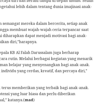
rcaya diri dan berani tampil di depan umum. Selain
engetahui lebih dalam tentang dunia imajinasi anak-
an semangat mereka dalam bercerita, setiap anak
ingga membuat wajah-wajah ceria terpancar saat
ni diharapkan dapat menjadi motivasi bagi anak-
ikan diri,”harapnya.
Kepala KB Al Falah Darussalam juga berharap
ecara rutin. Melalui berbagai kegiatan yang menarik
aman belajar yang menyenangkan bagi anak-anak.
ndividu yang cerdas, kreatif, dan percaya diri,”
 terus memberikan yang terbaik bagi anak-anak.
ensi yang luar biasa dan perlu diberikan
l,” katanya.(
mad
)