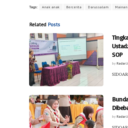
Tags:
Anak anak
Bercerita
Darussalam
Mainan
Related
Posts
Tingk
Ustad
SOP
by
Radar 
SIDOARJ
Bunda
Dibeb
by
Radar 
SIDOARJ