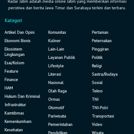
Radar Jatim adalah media online Jatim yang memberikan informasi
peristiwa dan berita Jawa Timur dan Surabaya terkini dan terbaru.
Kategori
Artikel Dan Opini
Komunitas
Pertanian
Ekonomi Bisnis
Kuliner
Peternakan
Ekosistem
Lain-Lain
Pinggiran
Lingkungan
Layanan Publik
Politik
Esai/Kolom
Lifestyle
Religi
Feature
Literasi
Sastra/Budaya
Finance
Nasional
Sosial
HAM
Olah Raga
Tekno
Hukum Dan Kriminal
Ormas
TNI
Infrastruktur
Otomotif
TNI-Polri
Kamtibmas
Pariwisata
Transportasi
Kemenkumham
Pemerintahan
Video
Kesehatan
Pendidikan
Wisata