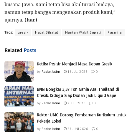
busana Jawa. Kami tetap bisa akulturasi budaya,
namun tetap bangga mengenakan produk kami,”
ujarnya.
(har)
Tags:
gresik
Halal Bihalal
Mantan Wakil Bupati
Pasmira
Related
Posts
Ketika Pesisir Menjadi Masa Depan Gresik
by
Radar Jatim
16 JULI 2026
0
BNN Bongkar 3,37 Ton Ganja Asal Thailand di
Gresik, Diduga Siap Diolah Jadi Liquid Vape
by
Radar Jatim
2 JULI 2026
0
Rektor UMG Dorong Pembaruan Kurikulum untuk
Pekerja Lokal
by
Radar Jatim
25 JUNI 2026
0