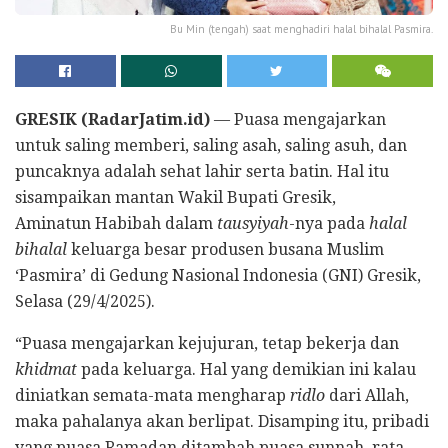
Bu Min (tengah) saat menghadiri halal bihalal Pasmira.
GRESIK (RadarJatim.id)
— Puasa mengajarkan
untuk saling memberi, saling asah, saling asuh, dan
puncaknya adalah sehat lahir serta batin. Hal itu
sisampaikan mantan Wakil Bupati Gresik,
Aminatun Habibah dalam
tausyiyah
-nya pada
halal
bihalal
keluarga besar produsen busana Muslim
‘Pasmira’ di Gedung Nasional Indonesia (GNI) Gresik,
Selasa (29/4/2025).
“Puasa mengajarkan kejujuran, tetap bekerja dan
khidmat
pada keluarga. Hal yang demikian ini kalau
diniatkan semata-mata mengharap
ridlo
dari Allah,
maka pahalanya akan berlipat. Disamping itu, pribadi
yang puasa Ramadan ditambah puasa sunnah, rata