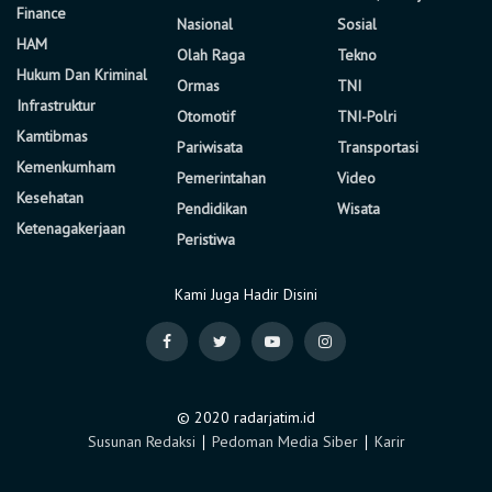
Finance
Nasional
Sosial
HAM
Olah Raga
Tekno
Hukum Dan Kriminal
Ormas
TNI
Infrastruktur
Otomotif
TNI-Polri
Kamtibmas
Pariwisata
Transportasi
Kemenkumham
Pemerintahan
Video
Kesehatan
Pendidikan
Wisata
Ketenagakerjaan
Peristiwa
Kami Juga Hadir Disini
© 2020 radarjatim.id
Susunan Redaksi
∣
Pedoman Media Siber
∣
Karir