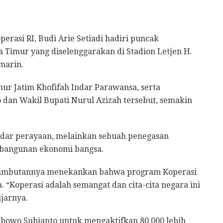
perasi RI, Budi Arie Setiadi hadiri puncak
a Timur yang diselenggarakan di Stadion Letjen H.
marin.
ur Jatim Khofifah Indar Parawansa, serta
dan Wakil Bupati Nurul Azizah tersebut, semakin
kadar perayaan, melainkan sebuah penegasan
mbangunan ekonomi bangsa.
m sambutannya menekankan bahwa program Koperasi
“Koperasi adalah semangat dan cita-cita negara ini
ujarnya.
rabowo Subianto untuk mengaktifkan 80.000 lebih