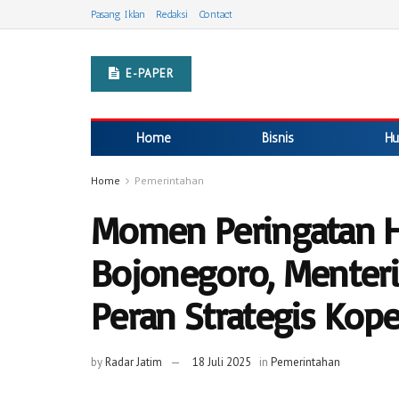
Pasang Iklan
Redaksi
Contact
E-PAPER
Home
Bisnis
Hu
Home
Pemerintahan
Momen Peringatan Ha
Bojonegoro, Menteri
Peran Strategis Kope
by
Radar Jatim
18 Juli 2025
in
Pemerintahan