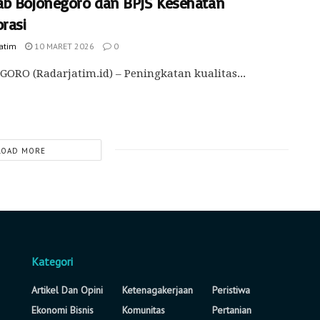
b Bojonegoro dan BPJS Kesehatan
rasi
Jatim
10 MARET 2026
0
ORO (Radarjatim.id) – Peningkatan kualitas...
LOAD MORE
Kategori
Artikel Dan Opini
Ketenagakerjaan
Peristiwa
Ekonomi Bisnis
Komunitas
Pertanian