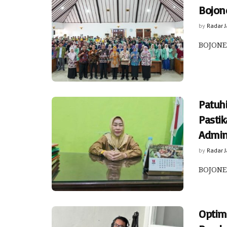
Bojon
by
Radar 
BOJONE
Patuh
Pasti
Admin
by
Radar 
BOJONE
Optima