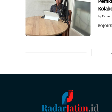
Pemka
Kolabo
by
Radar 
BOJONEG