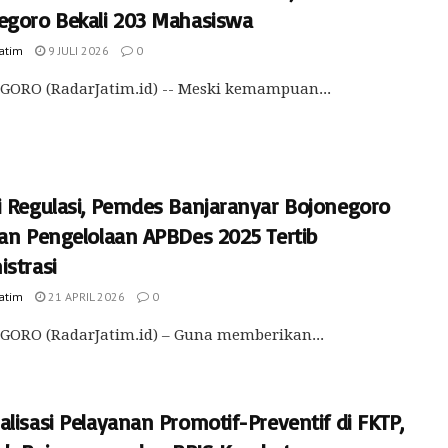
egoro Bekali 203 Mahasiswa
Jatim
9 JULI 2026
0
GORO (RadarJatim.id) -- Meski kemampuan...
i Regulasi, Pemdes Banjaranyar Bojonegoro
kan Pengelolaan APBDes 2025 Tertib
istrasi
Jatim
21 APRIL 2026
0
GORO (RadarJatim.id) – Guna memberikan...
lisasi Pelayanan Promotif-Preventif di FKTP,