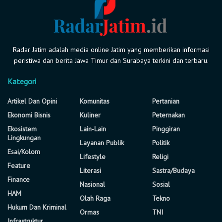
Radar Jatim adalah media online Jatim yang memberikan informasi
peristiwa dan berita Jawa Timur dan Surabaya terkini dan terbaru.
Kategori
Artikel Dan Opini
Komunitas
Pertanian
Ekonomi Bisnis
Kuliner
Peternakan
Ekosistem
Lain-Lain
Pinggiran
Lingkungan
Layanan Publik
Politik
Esai/Kolom
Lifestyle
Religi
Feature
Literasi
Sastra/Budaya
Finance
Nasional
Sosial
HAM
Olah Raga
Tekno
Hukum Dan Kriminal
Ormas
TNI
Infrastruktur