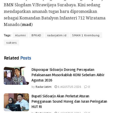
BMN Slogdam V/Brawijaya Surabaya. Kini sedang
mendapatkan amanah tugas baru dipromosikan
sebagai Komandan Batalyon Infanteri 712 Wiratama
Manado.(
mad
)
Tags:
Alumni
BPKAD
radarjatim.id
SMAN 1 Krembung
sukses
Related
Posts
Disporapar Sidoarjo Dorong Percepatan
Pelaksanaan Musorkablub KONI Sebelum Akhir
Agustus 2026
by
Radar Jatim
6 AGUSTUS 2026
0
Bupati Sidoarjo Akan Perketat Aturan
Penggunaan Sound Horeg dan Iuran Peringatan
HUT RI