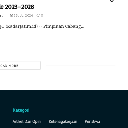
de 2023–2028
Jatim
23 JULI 2026
0
O (RadarJatim.id) -- Pimpinan Cabang...
LOAD MORE
Kategori
Artikel Dan Opini
Ketenagakerjaan
Peristiwa