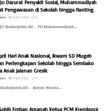
rjo Darurat Penyakit Sosial, Muhammadiyah
at Pengawasan di Sekolah hingga Ranting
Jatim
28 JULI 2026
0
O (RadarJatim.id) -- PD Muhammadiyah...
gati Hari Anak Nasional, Ikwam SD Mugeb
an Perlengkapan Sekolah hingga Sembako
a Anak Jalanan Gresik
Jatim
24 JULI 2026
0
(RadarJatim.id) -- Ikatan Wanita...
Sohib Emban Amanah Ketua PCM Krembung