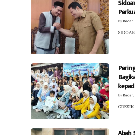
Sidoa
Perku
by
Radar 
SIDOARJ
Perin
Bagik
kepad
by
Radar 
GRESIK 
Abah 