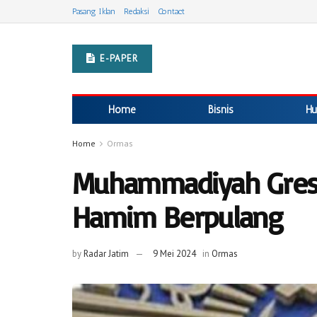
Pasang Iklan
Redaksi
Contact
E-PAPER
Home
Bisnis
Hu
Home
Ormas
Muhammadiyah Gresi
Hamim Berpulang
by
Radar Jatim
9 Mei 2024
in
Ormas