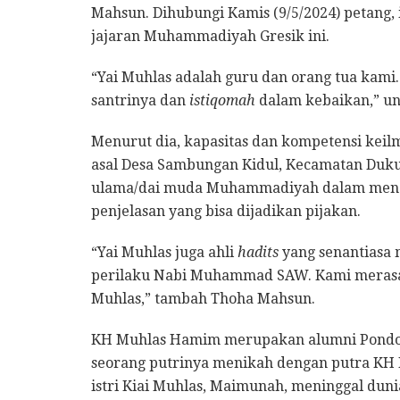
Mahsun. Dihubungi Kamis (9/5/2024) petang, 
jajaran Muhammadiyah Gresik ini.
“Yai Muhlas adalah guru dan orang tua kami.
santrinya dan
istiqomah
dalam kebaikan,” u
Menurut dia, kapasitas dan kompetensi keil
asal Desa Sambungan Kidul, Kecamatan Dukun
ulama/dai muda Muhammadiyah dalam mend
penjelasan yang bisa dijadikan pijakan.
“Yai Muhlas juga ahli
hadits
yang senantiasa 
perilaku Nabi Muhammad SAW. Kami merasa 
Muhlas,” tambah Thoha Mahsun.
KH Muhlas Hamim merupakan alumni Pondok
seorang putrinya menikah dengan putra KH 
istri Kiai Muhlas, Maimunah, meninggal dunia