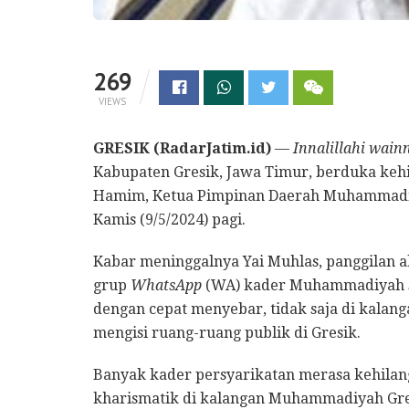
269
VIEWS
GRESIK (RadarJatim.id)
—
Innalillahi wainn
Kabupaten Gresik, Jawa Timur, berduka kehi
Hamim, Ketua Pimpinan Daerah Muhammadiya
Kamis (9/5/2024) pagi.
Kabar meninggalnya Yai Muhlas, panggilan 
grup
WhatsApp
(WA) kader Muhammadiyah sej
dengan cepat menyebar, tidak saja di kala
mengisi ruang-ruang publik di Gresik.
Banyak kader persyarikatan merasa kehila
kharismatik di kalangan Muhammadiyah Gres