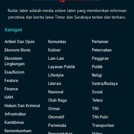
Radar Jatim adalah media online Jatim yang memberikan informasi
peristiwa dan berita Jawa Timur dan Surabaya terkini dan terbaru.
Kategori
Artikel Dan Opini
Komunitas
Pertanian
Ekonomi Bisnis
Kuliner
Peternakan
Ekosistem
Lain-Lain
Pinggiran
Lingkungan
Layanan Publik
Politik
Esai/Kolom
Lifestyle
Religi
Feature
Literasi
Sastra/Budaya
Finance
Nasional
Sosial
HAM
Olah Raga
Tekno
Hukum Dan Kriminal
Ormas
TNI
Infrastruktur
Otomotif
TNI-Polri
Kamtibmas
Pariwisata
Transportasi
Kemenkumham
Pemerintahan
Video