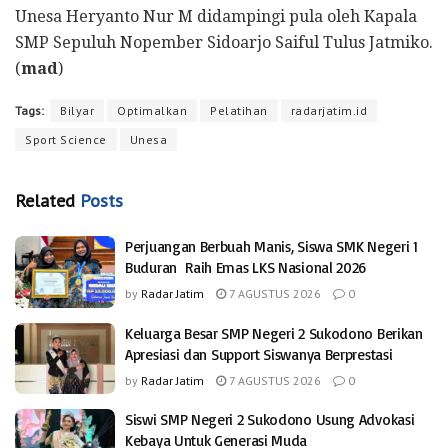
Unesa Heryanto Nur M didampingi pula oleh Kapala
SMP Sepuluh Nopember Sidoarjo Saiful Tulus Jatmiko.
(
mad
)
Tags:
Bilyar
Optimalkan
Pelatihan
radarjatim.id
Sport Science
Unesa
Related
Posts
Perjuangan Berbuah Manis, Siswa SMK Negeri 1
Buduran Raih Emas LKS Nasional 2026
by
Radar Jatim
7 AGUSTUS 2026
0
Keluarga Besar SMP Negeri 2 Sukodono Berikan
Apresiasi dan Support Siswanya Berprestasi
by
Radar Jatim
7 AGUSTUS 2026
0
Siswi SMP Negeri 2 Sukodono Usung Advokasi
Kebaya Untuk Generasi Muda