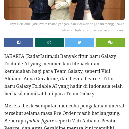
Anya Geraldine (kiri), Pevita Pearce (tengah), dan Vidi Aldiano (kanan) menggunakan
Galaxy Z Flip6 terbaru mereka masing-masing
JAKARTA (RadarJatim.id) Banyak fitur baru Galaxy
Foldable AI yang memberikan lifehack dan
kemudahan bagi para Team Galaxy, seperti Vidi
Aldiano, Anya Geraldine, dan Pevita Pearce. Fitur
baru Galaxy Foldable AI yang hadir di Indonesia telah
berhasil memikat hati para Team Galaxy.
Mereka berkesempatan mencoba pengalaman imersif
tersebut selama masa Pre Order masih berlangsung.
Beberapa
public figure
seperti Vidi Aldiano, Pevita
Pearce, dan Anya Geraldine merasa kini memiliki