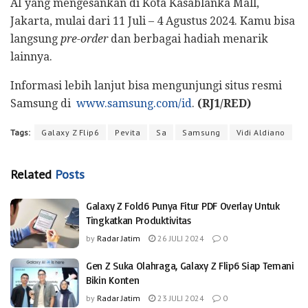
AI yang mengesankan di Kota Kasablanka Mall,
Jakarta, mulai dari 11 Juli – 4 Agustus 2024. Kamu bisa
langsung
pre-order
dan berbagai hadiah menarik
lainnya.
Informasi lebih lanjut bisa mengunjungi situs resmi
Samsung di
www.samsung.com/id
.
(RJ1/RED)
Tags:
Galaxy Z Flip6
Pevita
Sa
Samsung
Vidi Aldiano
Related
Posts
Galaxy Z Fold6 Punya Fitur PDF Overlay Untuk
Tingkatkan Produktivitas
by
Radar Jatim
26 JULI 2024
0
Gen Z Suka Olahraga, Galaxy Z Flip6 Siap Temani
Bikin Konten
by
Radar Jatim
23 JULI 2024
0