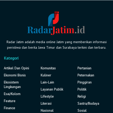
Radar Jatim adalah media online Jatim yang memberikan informasi
peristiwa dan berita Jawa Timur dan Surabaya terkini dan terbaru.
Kategori
Artikel Dan Opini
Komunitas
Pertanian
Ekonomi Bisnis
Kuliner
Peternakan
Ekosistem
Lain-Lain
Pinggiran
Lingkungan
Layanan Publik
Politik
Esai/Kolom
Lifestyle
Religi
Feature
Literasi
Sastra/Budaya
Finance
Nasional
Sosial