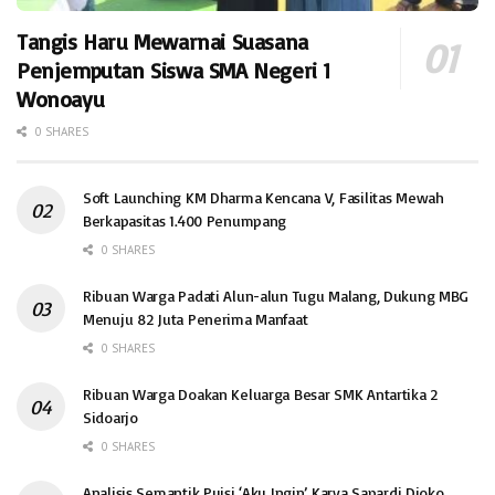
Tangis Haru Mewarnai Suasana
Penjemputan Siswa SMA Negeri 1
Wonoayu
0 SHARES
Soft Launching KM Dharma Kencana V, Fasilitas Mewah
Berkapasitas 1.400 Penumpang
0 SHARES
Ribuan Warga Padati Alun-alun Tugu Malang, Dukung MBG
Menuju 82 Juta Penerima Manfaat
0 SHARES
Ribuan Warga Doakan Keluarga Besar SMK Antartika 2
Sidoarjo
0 SHARES
Analisis Semantik Puisi ‘Aku Ingin’ Karya Sapardi Djoko