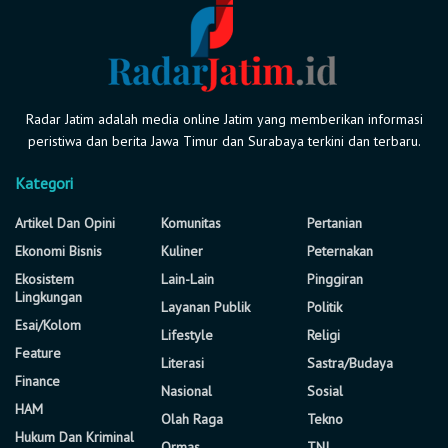
Radar Jatim adalah media online Jatim yang memberikan informasi
peristiwa dan berita Jawa Timur dan Surabaya terkini dan terbaru.
Kategori
Artikel Dan Opini
Komunitas
Pertanian
Ekonomi Bisnis
Kuliner
Peternakan
Ekosistem
Lain-Lain
Pinggiran
Lingkungan
Layanan Publik
Politik
Esai/Kolom
Lifestyle
Religi
Feature
Literasi
Sastra/Budaya
Finance
Nasional
Sosial
HAM
Olah Raga
Tekno
Hukum Dan Kriminal
Ormas
TNI