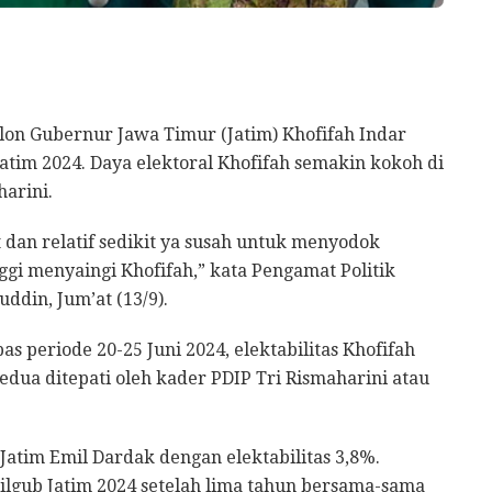
alon Gubernur Jawa Timur (Jatim) Khofifah Indar
tim 2024. Daya elektoral Khofifah semakin kokoh di
arini.
 dan relatif sedikit ya susah untuk menyodok
nggi menyaingi Khofifah,” kata Pengamat Politik
ddin, Jum’at (13/9).
s periode 20-25 Juni 2024, elektabilitas Khofifah
dua ditepati oleh kader PDIP Tri Rismaharini atau
Jatim Emil Dardak dengan elektabilitas 3,8%.
Pilgub Jatim 2024 setelah lima tahun bersama-sama