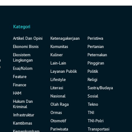
Kategori
Artikel Dan Opini
Ketenagakerjaan
Peristiwa
Ekonomi Bisnis
Komunitas
Pertanian
Ekosistem
Kuliner
Peternakan
n
Lingkungan
Lain-Lain
Pinggiran
a
Esai/Kolom
Layanan Publik
Politik
Feature
Lifestyle
Religi
Finance
Literasi
Sastra/Budaya
HAM
Nasional
Sosial
Hukum Dan
Olah Raga
Tekno
Kriminal
Ormas
TNI
Infrastruktur
Otomotif
TNI-Polri
Kamtibmas
Pariwisata
Transportasi
Kemenkumham