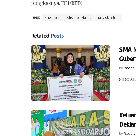
pungkasnya.(RJ1/RED)
Tags:
khofifah
Khofifah-Emil
pilgubjatim
Related
Posts
SMA N
Guber
by
Radar 
SIDOARJ
Kelua
Dekla
by
Radar 