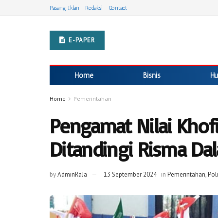
Pasang Iklan
Redaksi
Contact
E-PAPER
Home
Bisnis
Hu
Home
Pemerintahan
Pengamat Nilai Khofi
Ditandingi Risma Da
by
AdminRaJa
13 September 2024
in
Pemerintahan
,
Poli