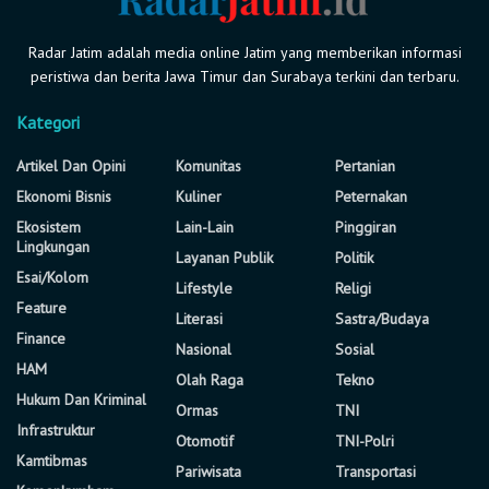
Radar Jatim adalah media online Jatim yang memberikan informasi
peristiwa dan berita Jawa Timur dan Surabaya terkini dan terbaru.
Kategori
Artikel Dan Opini
Komunitas
Pertanian
Ekonomi Bisnis
Kuliner
Peternakan
Ekosistem
Lain-Lain
Pinggiran
Lingkungan
Layanan Publik
Politik
Esai/Kolom
Lifestyle
Religi
Feature
Literasi
Sastra/Budaya
Finance
Nasional
Sosial
HAM
Olah Raga
Tekno
Hukum Dan Kriminal
Ormas
TNI
Infrastruktur
Otomotif
TNI-Polri
Kamtibmas
Pariwisata
Transportasi