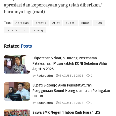
apresiasi dan kepercayaan yang telah diberikan,”
harapnya lagi.(
mad
)
Tags:
Apresiasi
artistik
Atlet
Bupati
Emas
PON
radarjatim.id
renang
Related
Posts
Disporapar Sidoarjo Dorong Percepatan
Pelaksanaan Musorkablub KONI Sebelum Akhir
Agustus 2026
by
Radar Jatim
6 AGUSTUS 2026
0
Bupati Sidoarjo Akan Perketat Aturan
Penggunaan Sound Horeg dan Iuran Peringatan
HUT RI
by
Radar Jatim
6 AGUSTUS 2026
0
Siswa SMK Negeri 1 Jabon Raih Juara 1 LKS