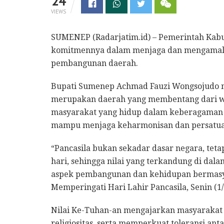
24
VIEWS
SUMENEP (Radarjatim.id) – Pemerintah Kab
komitmennya dalam menjaga dan mengamalkan
pembangunan daerah.
Bupati Sumenep Achmad Fauzi Wongsojudo m
merupakan daerah yang membentang dari wi
masyarakat yang hidup dalam keberagaman s
mampu menjaga keharmonisan dan persatua
“Pancasila bukan sekadar dasar negara, tet
hari, sehingga nilai yang terkandung di dal
aspek pembangunan dan kehidupan bermasyar
Memperingati Hari Lahir Pancasila, Senin (1/
Nilai Ke-Tuhan-an mengajarkan masyarakat u
religiositas, serta memperkuat toleransi a