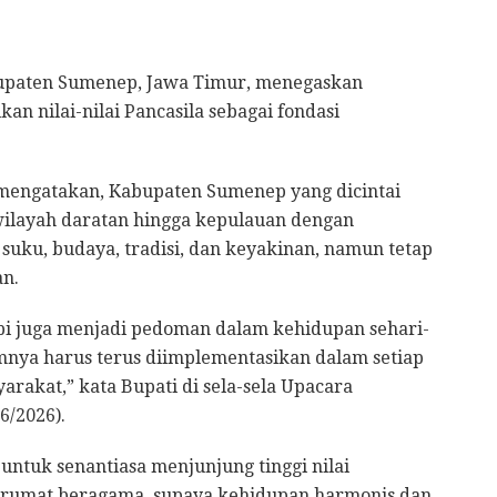
upaten Sumenep, Jawa Timur, menegaskan
 nilai-nilai Pancasila sebagai fondasi
engatakan, Kabupaten Sumenep yang dicintai
layah daratan hingga kepulauan dengan
uku, budaya, tradisi, dan keyakinan, namun tetap
n.
api juga menjadi pedoman dalam kehidupan sehari-
amnya harus terus diimplementasikan dalam setiap
akat,” kata Bupati di sela-sela Upacara
6/2026).
ntuk senantiasa menjunjung tinggi nilai
ntarumat beragama, supaya kehidupan harmonis dan