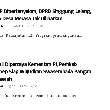
 Dipertanyakan, DPRD Singgung Lelang,
a Desa Merasa Tak Dilibatkan
Jatim
3 AGUSTUS 2026
0
P (RadarJatim.id) - Program pembangunan...
li Dipercaya Kementan RI, Pemkab
ep Siap Wujudkan Swasembada Pangan
Daerah
Jatim
30 JULI 2026
0
 (Radarjatim.id) - Pemerintah Kabupaten...