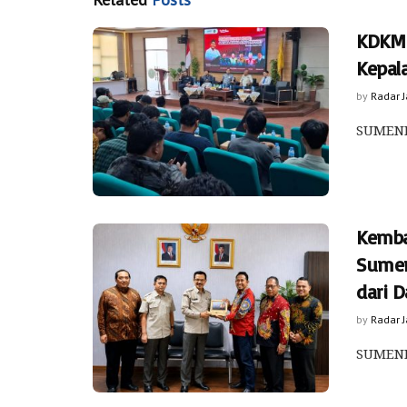
KDKMP
Kepal
by
Radar 
SUMENE
Kemba
Sumen
dari 
by
Radar 
SUMENEP