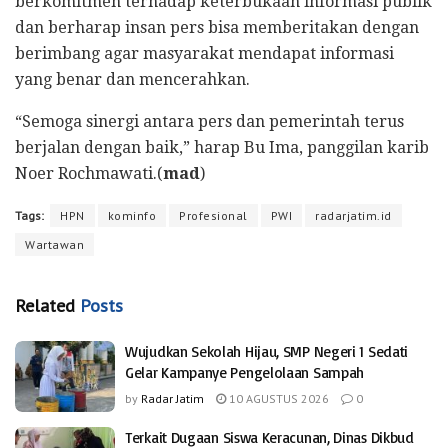
berkomitmen terhadap keterbukaan informasi publik
dan berharap insan pers bisa memberitakan dengan
berimbang agar masyarakat mendapat informasi
yang benar dan mencerahkan.
“Semoga sinergi antara pers dan pemerintah terus
berjalan dengan baik,” harap Bu Ima, panggilan karib
Noer Rochmawati.(
mad
)
Tags:
HPN
kominfo
Profesional
PWI
radarjatim.id
Wartawan
Related
Posts
Wujudkan Sekolah Hijau, SMP Negeri 1 Sedati
Gelar Kampanye Pengelolaan Sampah
by
Radar Jatim
10 AGUSTUS 2026
0
Terkait Dugaan Siswa Keracunan, Dinas Dikbud