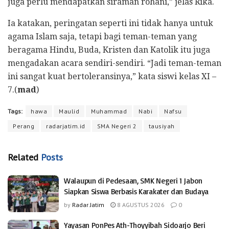
juga perlu mendapatkan siraman rohani,” jelas Rika.
Ia katakan, peringatan seperti ini tidak hanya untuk
agama Islam saja, tetapi bagi teman-teman yang
beragama Hindu, Buda, Kristen dan Katolik itu juga
mengadakan acara sendiri-sendiri. “Jadi teman-teman
ini sangat kuat bertoleransinya,” kata siswi kelas XI –
7.(
mad
)
Tags:
hawa
Maulid
Muhammad
Nabi
Nafsu
Perang
radarjatim.id
SMA Negeri 2
tausiyah
Related
Posts
Walaupun di Pedesaan, SMK Negeri 1 Jabon
Siapkan Siswa Berbasis Karakater dan Budaya
by
Radar Jatim
8 AGUSTUS 2026
0
Yayasan PonPes Ath-Thoyyibah Sidoarjo Beri