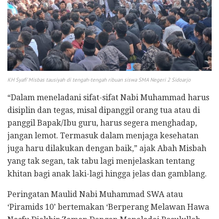
KH Syafi’ Misbas tausiyah di tengah-tengah ribuan siswa SMA Negeri 2 Sidoarjo
“Dalam meneladani sifat-sifat Nabi Muhammad harus
disiplin dan tegas, misal dipanggil orang tua atau di
panggil Bapak/Ibu guru, harus segera menghadap,
jangan lemot. Termasuk dalam menjaga kesehatan
juga haru dilakukan dengan baik,” ajak Abah Misbah
yang tak segan, tak tabu lagi menjelaskan tentang
khitan bagi anak laki-lagi hingga jelas dan gamblang.
Peringatan Maulid Nabi Muhammad SWA atau
‘Piramids 10’ bertemakan ‘Berperang Melawan Hawa