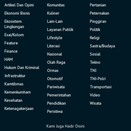
Artikel Dan Opini
Komunitas
Pertanian
Ekonomi Bisnis
Kuliner
Peternakan
Ekosistem
Lain-Lain
Pinggiran
Lingkungan
Layanan Publik
Politik
Esai/Kolom
Lifestyle
Religi
Feature
Literasi
Sastra/Budaya
Finance
Nasional
Sosial
HAM
Olah Raga
Tekno
Hukum Dan Kriminal
Ormas
TNI
Infrastruktur
Otomotif
TNI-Polri
Kamtibmas
Pariwisata
Transportasi
Kemenkumham
Pemerintahan
Video
Kesehatan
Pendidikan
Wisata
Ketenagakerjaan
Peristiwa
Kami Juga Hadir Disini