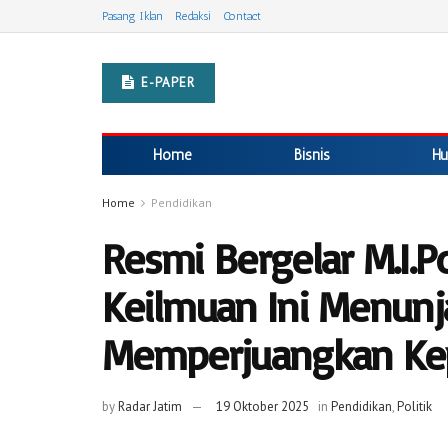
Pasang Iklan
Redaksi
Contact
E-PAPER
Home
Bisnis
Hu
Home
Pendidikan
Resmi Bergelar M.I.P
Keilmuan Ini Menunj
Memperjuangkan Kep
by
Radar Jatim
19 Oktober 2025
in
Pendidikan
,
Politik