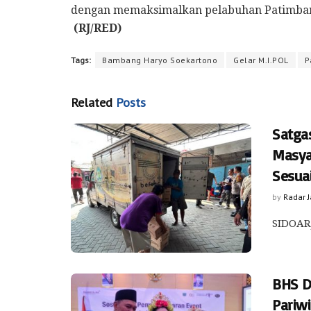
dengan memaksimalkan pelabuhan Patimban. H
(RJ/RED)
Tags:
Bambang Haryo Soekartono
Gelar M.I.POL
P
Related
Posts
Satga
Masya
Sesua
by
Radar 
SIDOARJ
BHS D
Pariwi