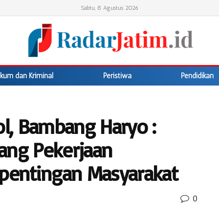
Sabtu, 8 Agustus 2026
kum dan Kriminal
Peristiwa
Pendidikan
ol, Bambang Haryo :
ang Pekerjaan
entingan Masyarakat
0