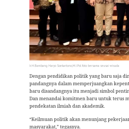
‏Ir.H.Bambang Haryo Soekartono,M.I.Pol foto bersama seusai wisuda
Dengan pendidikan politik yang baru saja 
pandangnya dalam memperjuangkan kepenti
baru disandangnya itu menjadi simbol penti
Dan menandai komitmen baru untuk terus m
pendekatan ilmiah dan akademik.
“Keilmuan politik akan menunjang pekerja
masyarakat,” tegasnya.