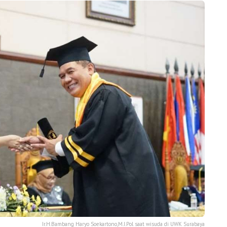
Ir.H.Bambang Haryo Soekartono,M.I.Pol saat wisuda di UWK Surabaya