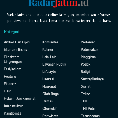
Radar Jatim adalah media online Jatim yang memberikan informasi
peristiwa dan berita Jawa Timur dan Surabaya terkini dan terbaru.
Kategori
Artikel Dan Opini
Komunitas
Pertanian
Ekonomi Bisnis
Kuliner
Peternakan
Ekosistem
Lain-Lain
Pinggiran
Lingkungan
Layanan Publik
Politik
Esai/Kolom
Lifestyle
Religi
Feature
Literasi
Sastra/Budaya
Finance
Nasional
Sosial
HAM
Olah Raga
Tekno
Hukum Dan Kriminal
Ormas
TNI
Infrastruktur
Otomotif
TNI-Polri
Kamtibmas
Pariwisata
Transportasi