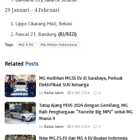
29 Januari – 4 Februari
Lippo Cikarang Mall, Bekasi
Pascal 23, Bandung.
(RJ/RED)
Tags:
MG 4 EV
MG Motor Indonesia
Related
Posts
MG Hadirkan MGS5 EV di Surabaya, Perkuat
Elektrifikasi SUV Keluarga
by
Radar Jatim
6 MEI 2026
0
Tutup Ajang PEVS 2024 dengan Gemilang, MG
Raih Penghargaan “Favorite Big MPV” untuk MG
Maxus 9
by
Radar Jatim
6 MEI 2024
0
New MG ZS EV dan MG 4 EV Buatan Indonesia