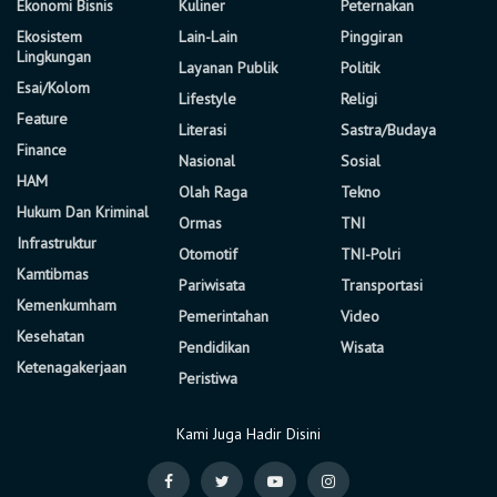
Ekonomi Bisnis
Kuliner
Peternakan
Ekosistem
Lain-Lain
Pinggiran
Lingkungan
Layanan Publik
Politik
Esai/Kolom
Lifestyle
Religi
Feature
Literasi
Sastra/Budaya
Finance
Nasional
Sosial
HAM
Olah Raga
Tekno
Hukum Dan Kriminal
Ormas
TNI
Infrastruktur
Otomotif
TNI-Polri
Kamtibmas
Pariwisata
Transportasi
Kemenkumham
Pemerintahan
Video
Kesehatan
Pendidikan
Wisata
Ketenagakerjaan
Peristiwa
Kami Juga Hadir Disini