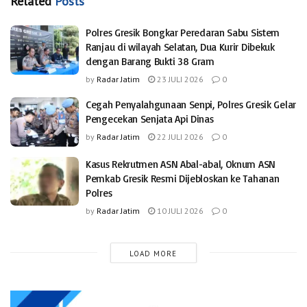
Related
Posts
Polres Gresik Bongkar Peredaran Sabu Sistem
Ranjau di wilayah Selatan, Dua Kurir Dibekuk
dengan Barang Bukti 38 Gram
by
Radar Jatim
23 JULI 2026
0
Cegah Penyalahgunaan Senpi, Polres Gresik Gelar
Pengecekan Senjata Api Dinas
by
Radar Jatim
22 JULI 2026
0
Kasus Rekrutmen ASN Abal-abal, Oknum ASN
Pemkab Gresik Resmi Dijebloskan ke Tahanan
Polres
by
Radar Jatim
10 JULI 2026
0
LOAD MORE