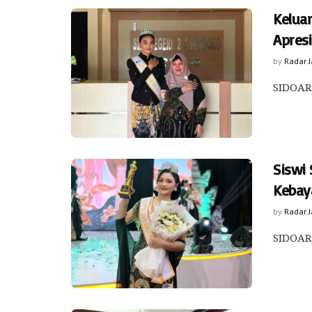
Kelua
Apres
by
Radar 
SIDOARJ
Siswi
Kebay
by
Radar 
SIDOARJ