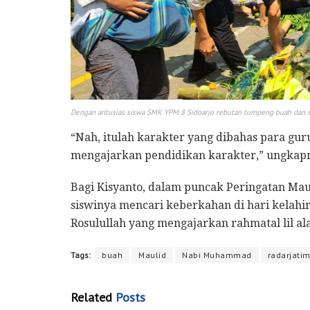
Dengan antusias siswa SMK YPM 8 Sidoarjo rebutan tumpeng buah dan sa
“Nah, itulah karakter yang dibahas para gur
mengajarkan pendidikan karakter,” ungkap
Bagi Kisyanto, dalam puncak Peringatan Ma
siswinya mencari keberkahan di hari kela
Rosulullah yang mengajarkan rahmatal lil al
Tags:
buah
Maulid
Nabi Muhammad
radarjatim
Related
Posts