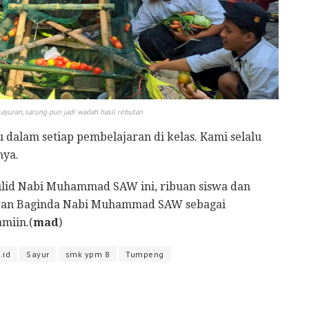
yuran, sarung pun jadi wadah hasil rebutan
u dalam setiap pembelajaran di kelas. Kami selalu
nya.
ulid Nabi Muhammad SAW ini, ribuan siswa dan
hiran Baginda Nabi Muhammad SAW sebagai
amiin.(
mad
)
.id
Sayur
smk ypm 8
Tumpeng