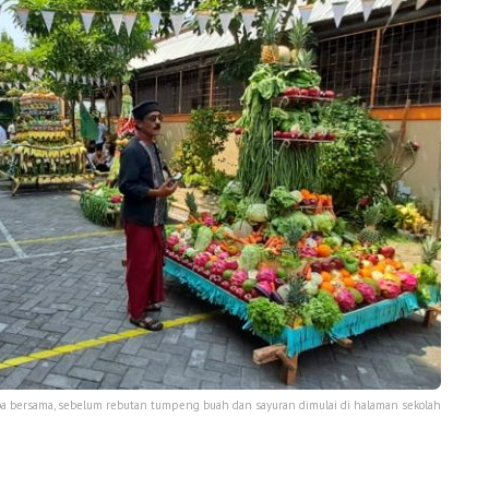
oa bersama, sebelum rebutan tumpeng buah dan sayuran dimulai di halaman sekolah