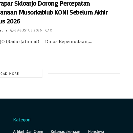
rapar Sidoarjo Dorong Percepatan
sanaan Musorkablub KONI Sebelum Akhir
us 2026
Jatim
6 AGUSTUS 2026
0
O (RadarJatim.id) -- Dinas Kepemudaan,...
LOAD MORE
Kategori
Artikel Dan Opini
Ketenagakerjaan
Peristiwa