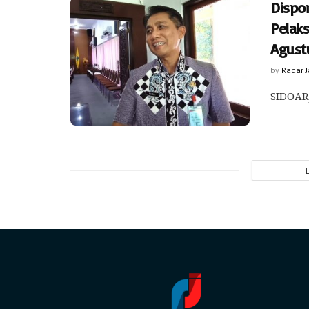
Dispo
Pelak
Agust
by
Radar 
SIDOARJ