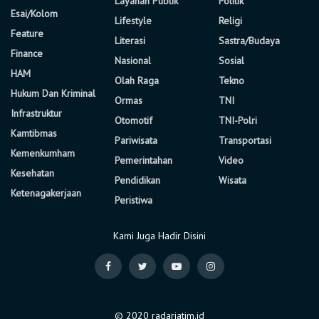
Layanan Publik
Politik
Esai/Kolom
Lifestyle
Religi
Feature
Literasi
Sastra/Budaya
Finance
Nasional
Sosial
HAM
Olah Raga
Tekno
Hukum Dan Kriminal
Ormas
TNI
Infrastruktur
Otomotif
TNI-Polri
Kamtibmas
Pariwisata
Transportasi
Kemenkumham
Pemerintahan
Video
Kesehatan
Pendidikan
Wisata
Ketenagakerjaan
Peristiwa
Kami Juga Hadir Disini
© 2020 radarjatim.id