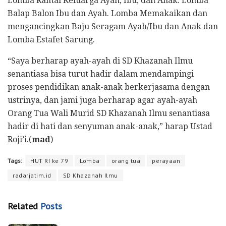
Lomba Rantai Keluarga Ayah, Ibu, dan Anak. Lomba
Balap Balon Ibu dan Ayah. Lomba Memakaikan dan
mengancingkan Baju Seragam Ayah/Ibu dan Anak dan
Lomba Estafet Sarung.
“Saya berharap ayah-ayah di SD Khazanah Ilmu
senantiasa bisa turut hadir dalam mendampingi
proses pendidikan anak-anak berkerjasama dengan
ustrinya, dan jami juga berharap agar ayah-ayah
Orang Tua Wali Murid SD Khazanah Ilmu senantiasa
hadir di hati dan senyuman anak-anak,” harap Ustad
Roji’i.(
mad
)
Tags:
HUT RI ke 79
Lomba
orang tua
perayaan
radarjatim.id
SD Khazanah Ilmu
Related
Posts