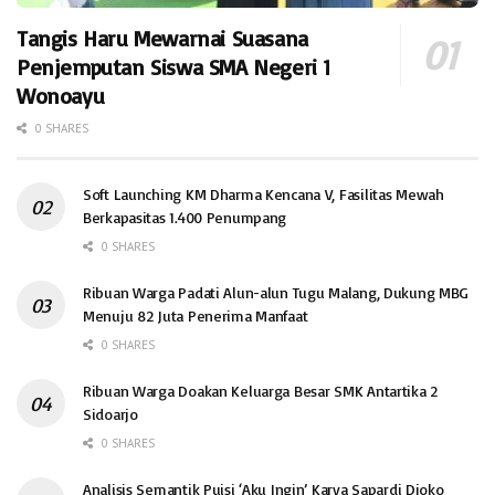
Tangis Haru Mewarnai Suasana
Penjemputan Siswa SMA Negeri 1
Wonoayu
0 SHARES
Soft Launching KM Dharma Kencana V, Fasilitas Mewah
Berkapasitas 1.400 Penumpang
0 SHARES
Ribuan Warga Padati Alun-alun Tugu Malang, Dukung MBG
Menuju 82 Juta Penerima Manfaat
0 SHARES
Ribuan Warga Doakan Keluarga Besar SMK Antartika 2
Sidoarjo
0 SHARES
Analisis Semantik Puisi ‘Aku Ingin’ Karya Sapardi Djoko