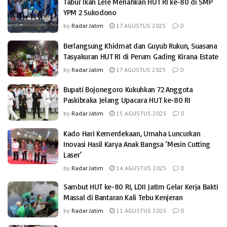
Tabur Ikan Lele Meriahkan HUT RI ke-80 di SMP
YPM 2 Sukodono
by
Radar Jatim
17 AGUSTUS 2025
0
Berlangsung Khidmat dan Guyub Rukun, Suasana
Tasyakuran HUT RI di Perum Gading Kirana Estate
by
Radar Jatim
17 AGUSTUS 2025
0
Bupati Bojonegoro Kukuhkan 72 Anggota
Paskibraka Jelang Upacara HUT ke-80 RI
by
Radar Jatim
15 AGUSTUS 2025
0
Kado Hari Kemerdekaan, Umaha Luncurkan
Inovasi Hasil Karya Anak Bangsa ‘Mesin Cutting
Laser’
by
Radar Jatim
14 AGUSTUS 2025
0
Sambut HUT ke-80 RI, LDII Jatim Gelar Kerja Bakti
Massal di Bantaran Kali Tebu Kenjeran
by
Radar Jatim
11 AGUSTUS 2025
0