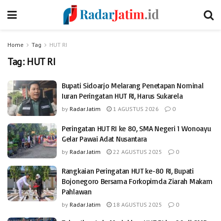
Home
Tag
HUT RI
Tag:
HUT RI
Bupati Sidoarjo Melarang Penetapan Nominal
Iuran Peringatan HUT RI, Harus Sukarela
by
Radar Jatim
1 AGUSTUS 2026
0
Peringatan HUT RI ke 80, SMA Negeri 1 Wonoayu
Gelar Pawai Adat Nusantara
by
Radar Jatim
22 AGUSTUS 2025
0
Rangkaian Peringatan HUT ke-80 RI, Bupati
Bojonegoro Bersama Forkopimda Ziarah Makam
Pahlawan
by
Radar Jatim
18 AGUSTUS 2025
0