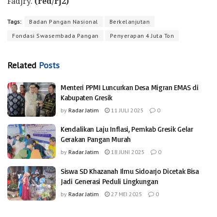
Fadjry.
(red/rj2)
Tags:
Badan Pangan Nasional
Berkelanjutan
Fondasi Swasembada Pangan
Penyerapan 4 Juta Ton
Related
Posts
Menteri PPMI Luncurkan Desa Migran EMAS di
Kabupaten Gresik
by
Radar Jatim
11 JULI 2025
0
Kendalikan Laju Inflasi, Pemkab Gresik Gelar
Gerakan Pangan Murah
by
Radar Jatim
18 JUNI 2025
0
Siswa SD Khazanah Ilmu Sidoarjo Dicetak Bisa
Jadi Generasi Peduli Lingkungan
by
Radar Jatim
27 MEI 2025
0