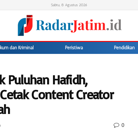
Sabtu, 8 Agustus 2026
kum dan Kriminal
Peristiwa
Pendidikan
k Puluhan Hafidh,
 Cetak Content Creator
ah
0
n