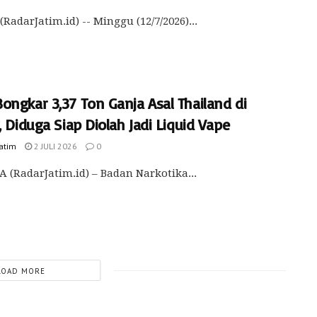
(RadarJatim.id) -- Minggu (12/7/2026)...
ongkar 3,37 Ton Ganja Asal Thailand di
, Diduga Siap Diolah Jadi Liquid Vape
Jatim
2 JULI 2026
0
 (RadarJatim.id) – Badan Narkotika...
LOAD MORE