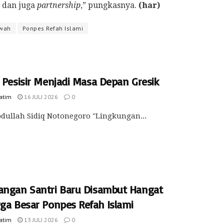
, dan juga
partnership
,” pungkasnya.
(har)
wah
Ponpes Refah Islami
a Pesisir Menjadi Masa Depan Gresik
Jatim
16 JULI 2026
0
dullah Sidiq Notonegoro "Lingkungan...
angan Santri Baru Disambut Hangat
rga Besar Ponpes Refah Islami
Jatim
13 JULI 2026
0