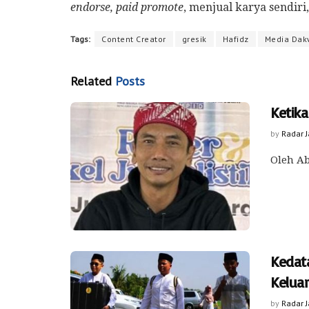
endorse, paid promote
, menjual karya sendiri
Tags:
Content Creator
gresik
Hafidz
Media Dak
Related
Posts
Ketik
by
Radar 
Oleh Ab
Kedat
Kelua
by
Radar 