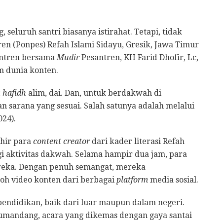
 seluruh santri biasanya istirahat. Tetapi, tidak
en (Ponpes) Refah Islami Sidayu, Gresik, Jawa Timur
antren bersama
Mudir
Pesantren, KH Farid Dhofir, Lc,
m dunia konten.
;
hafidh
alim, dai. Dan, untuk berdakwah di
 sarana yang sesuai. Salah satunya adalah melalui
024).
ahir para
content creator
dari kader literasi Refah
i aktivitas dakwah. Selama hampir dua jam, para
ereka. Dengan penuh semangat, mereka
oh video konten dari berbagai
platform
media sosial.
 pendidikan, baik dari luar maupun dalam negeri.
umandang, acara yang dikemas dengan gaya santai