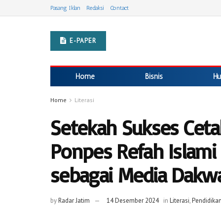
Pasang Iklan
Redaksi
Contact
E-PAPER
Home
Bisnis
Hu
Home
Literasi
Setekah Sukses Ceta
Ponpes Refah Islami
sebagai Media Dakw
by
Radar Jatim
14 Desember 2024
in
Literasi
,
Pendidika