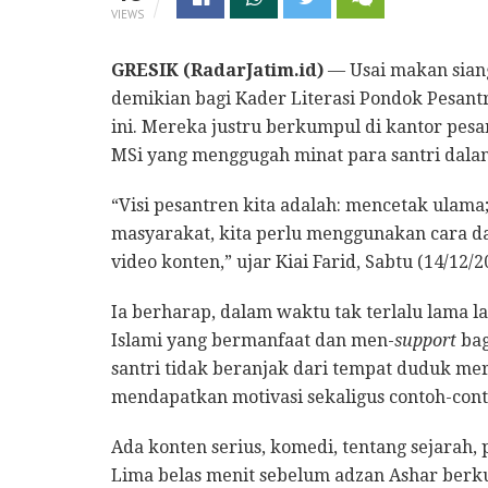
VIEWS
GRESIK (RadarJatim.id)
— Usai makan siang,
demikian bagi Kader Literasi Pondok Pesantr
ini. Mereka justru berkumpul di kantor pes
MSi yang menggugah minat para santri dala
“Visi pesantren kita adalah: mencetak ulama
masyarakat, kita perlu menggunakan cara dan
video konten,” ujar Kiai Farid, Sabtu (14/12/2
Ia berharap, dalam waktu tak terlalu lama l
Islami yang bermanfaat dan men-
support
bag
santri tidak beranjak dari tempat duduk m
mendapatkan motivasi sekaligus contoh-cont
Ada konten serius, komedi, tentang sejarah,
Lima belas menit sebelum adzan Ashar berk