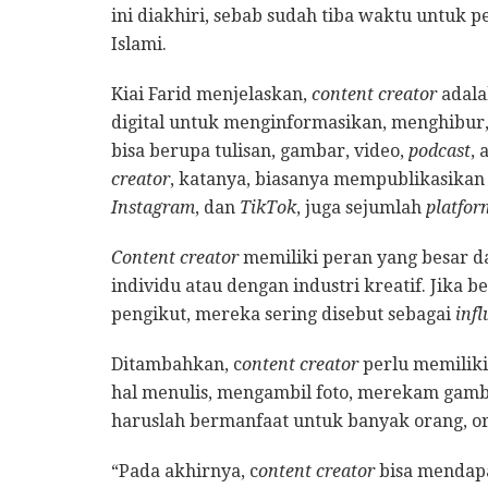
ini diakhiri, sebab sudah tiba waktu untuk 
Islami.
Kiai Farid menjelaskan,
content creator
adala
digital untuk menginformasikan, menghibur,
bisa berupa tulisan, gambar, video,
podcast
,
creator
, katanya, biasanya mempublikasikan
Instagram
, dan
TikTok
, juga sejumlah
platfor
Content creator
memiliki peran yang besar d
individu atau dengan industri kreatif. Jika
pengikut, mereka sering disebut sebagai
inf
Ditambahkan, c
ontent creator
perlu memilik
hal menulis, mengambil foto, merekam gamb
haruslah bermanfaat untuk banyak orang, or
“Pada akhirnya, c
ontent creator
bisa mendapa